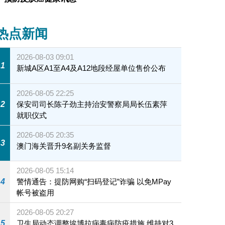
热点新闻
2026-08-03 09:01
1
新城A区A1至A4及A12地段经屋单位售价公布
2026-08-05 22:25
2
保安司司长陈子劲主持治安警察局局长伍素萍
就职仪式
2026-08-05 20:35
3
澳门海关晋升9名副关务监督
2026-08-05 15:14
4
警情通告：提防网购“扫码登记”诈骗 以免MPay
帐号被盗用
2026-08-05 20:27
5
卫生局动态调整埃博拉病毒病防疫措施 维持对3