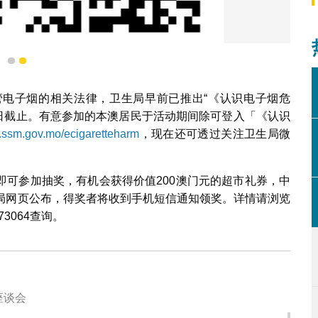
1
2
讯二维码（QR code）
电子烟的相关法律，卫生局早前已推出“《认识电子烟危
18日截止。有意参加的本澳居民于活动期间除可登入「《认识
w.ssm.gov.mo/ecigaretteharm
，现在还可透过关注卫生局微
即可参加抽奖，有机会获得价值200澳门元的超市礼券，中
卫生局网页公布，得奖者将收到手机短信通知领奖。详情请浏览
73064
查询。
座谈会