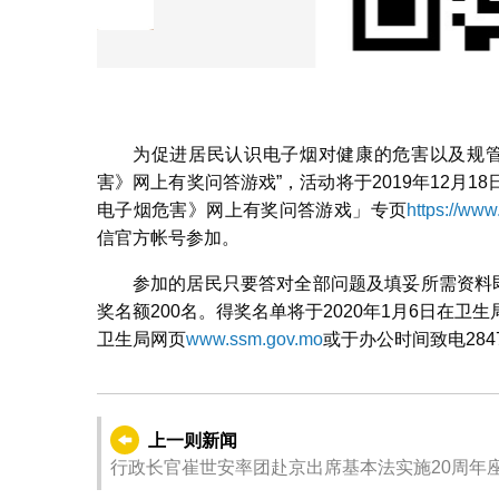
（2）卫生局官方微
为促进居民认识电子烟对健康的危害以及规管
害》网上有奖问答游戏”，活动将于2019年12月
电子烟危害》网上有奖问答游戏」专页
https://ww
信官方帐号参加。
参加的居民只要答对全部问题及填妥所需资料
奖名额200名。得奖名单将于2020年1月6日在
卫生局网页
www.ssm.gov.mo
或于办公时间致电
284
上一则新闻
行政长官崔世安率团赴京出席基本法实施20周年