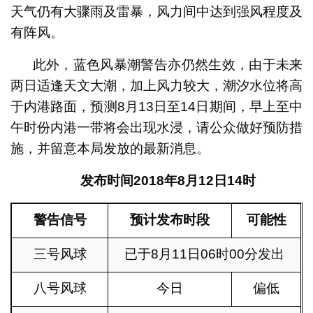
天气仍有大骤雨及雷暴，风力间中达到强风程度及
有阵风。
此外，蓝色风暴潮警告亦仍然生效，由于未来
两日适逢天文大潮，加上风力较大，潮汐水位将高
于内港路面，预测8月13日至14日期间，早上至中
午时份内港一带将会出现水浸，请公众做好预防措
施，并留意本局发放的最新消息。
发布时间
2018
年
8
月
12
日
14
时
警告信号
预计发布时段
可能性
三号风球
已于8月11日06时00分发出
八号风球
今日
偏低