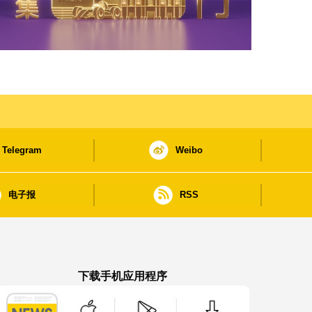
Telegram
Weibo
电子报
RSS
下载手机应用程序
澳门政府新闻 APP - App Store 下载
澳门政府新闻 APP - Google Pla
澳门政府新闻 APP -