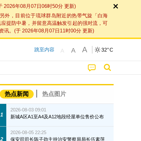
6年08月07日06时50分 更新)
另外，目前位于琉球群岛附近的热带气旋「白海
民应提防中暑，并留意高温触发引起的强对流，可
2026年08月07日11时00分 更新)
A
A
跳至内容
32°
C
A
热点新闻
热点图片
2026-08-03 09:01
1
新城A区A1至A4及A12地段经屋单位售价公布
2026-08-05 22:25
2
保安司司长陈子劲主持治安警察局局长伍素萍