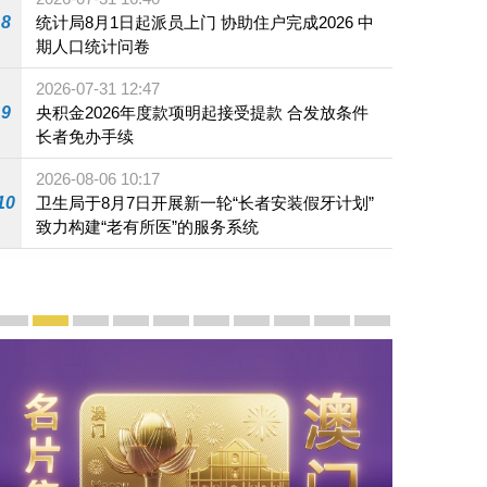
8
统计局8月1日起派员上门 协助住户完成2026 中
期人口统计问卷
2026-07-31 12:47
9
央积金2026年度款项明起接受提款 合发放条件
长者免办手续
2026-08-06 10:17
10
卫生局于8月7日开展新一轮“长者安装假牙计划”
致力构建“老有所医”的服务系统
宣传及推广
赓续中葡传统友谊 续写“一国两制”新篇章 — 澳门“一国
澳门名片集
行政长官岑浩辉11月18日发表2026年施政报
施政特写
澳门特别行政区经济和社会发展第二个五
横琴粤澳深度合作区专题网站
施政小讲堂
走进澳门
澳门相簿2020
《澳门微视