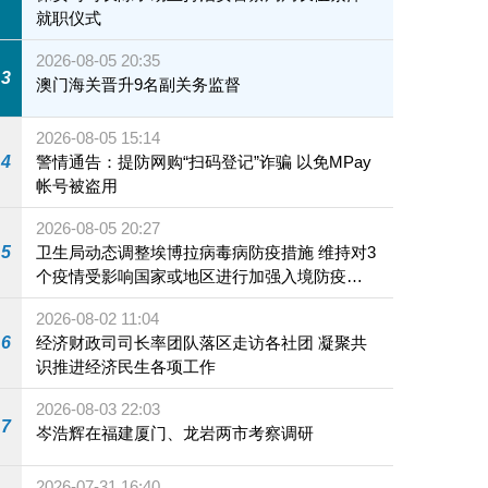
就职仪式
2026-08-05 20:35
3
澳门海关晋升9名副关务监督
2026-08-05 15:14
4
警情通告：提防网购“扫码登记”诈骗 以免MPay
帐号被盗用
2026-08-05 20:27
5
卫生局动态调整埃博拉病毒病防疫措施 维持对3
个疫情受影响国家或地区进行加强入境防疫措
施
2026-08-02 11:04
6
经济财政司司长率团队落区走访各社团 凝聚共
识推进经济民生各项工作
2026-08-03 22:03
7
岑浩辉在福建厦门、龙岩两市考察调研
2026-07-31 16:40