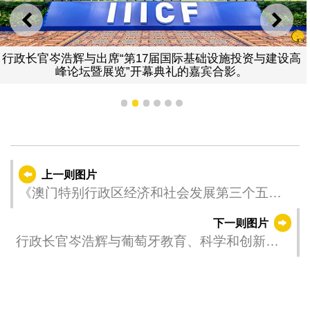
上一则
下一
行政长官岑浩辉与出席“第17届国际基础设施投资与建设高
峰论坛暨展览”开幕典礼的嘉宾合影。
1
2
3
4
5
6
上一则图片
《澳门特别行政区经济和社会发展第三个五年
规划（2026-2030年）》公开咨询第二场公众专
下一则图片
场咨询会。
行政长官岑浩辉与葡萄牙教育、科学和创新部
长费尔南多·亚历山大（Fernando Alexandre）
会面。