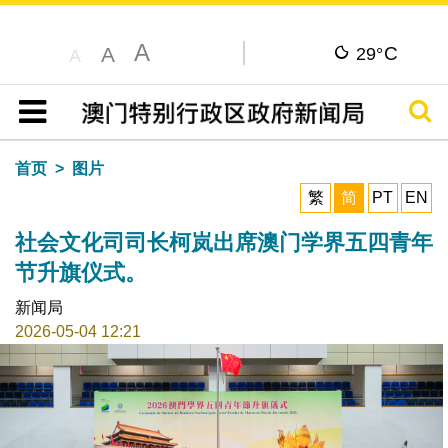
A
C
A
29°
A
搜寻
目录
首页
图片
繁
简
PT
EN
社会文化司司长柯岚出席澳门学界五四青年
节升旗仪式。
新闻局
2026-05-04 12:21