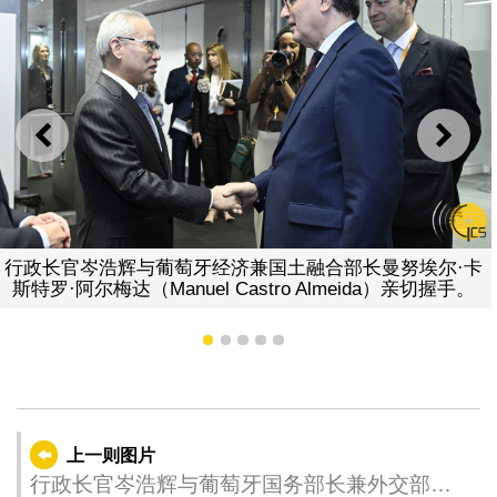
上一则
下一
萄牙经济兼国土融合部长曼努埃尔·卡
行政长官岑浩辉与葡
el Castro Almeida）亲切握手。
斯特罗·阿尔梅达（Man
1
2
3
4
5
上一则图片
行政长官岑浩辉与葡萄牙国务部长兼外交部长