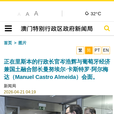
A
C
A
32°
A
搜寻
目录
首页
图片
繁
简
PT
EN
正在里斯本的行政长官岑浩辉与葡萄牙经济
兼国土融合部长曼努埃尔·卡斯特罗·阿尔梅
达（Manuel Castro Almeida）会面。
新闻局
2026-04-21 04:19