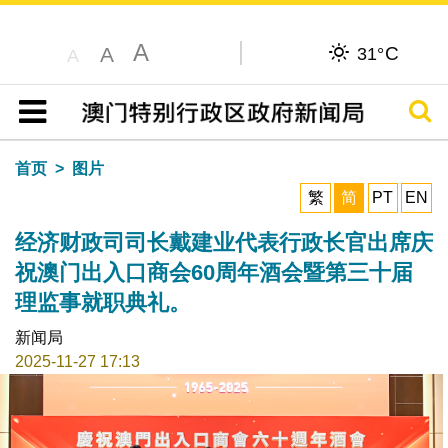
A
C
A
31°
A
搜寻
目录
首页
图片
繁
简
PT
EN
经济财政司司长戴建业代表行政长官出席庆
祝澳门出入口商会60周年酒会暨第三十届
理监事就职典礼。
新闻局
2025-11-27 17:13