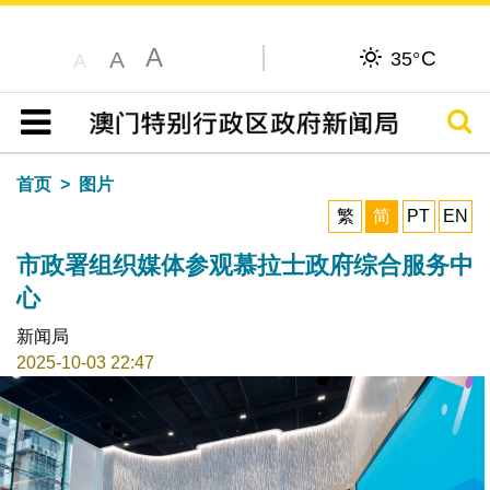
A
C
A
35°
A
搜寻
目录
首页
图片
繁
简
PT
EN
市政署组织媒体参观慕拉士政府综合服务中
心
新闻局
2025-10-03 22:47