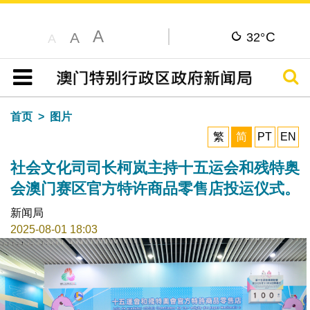
A
C
A
32°
A
搜寻
目录
首页
图片
繁
简
PT
EN
社会文化司司长柯岚主持十五运会和残特奥
会澳门赛区官方特许商品零售店投运仪式。
新闻局
2025-08-01 18:03