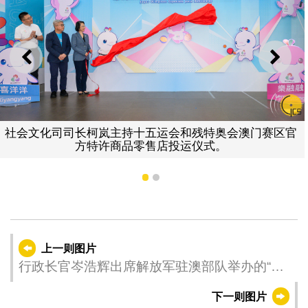
上一则
下一
社会文化司司长柯岚主持十五运会和残特奥会澳门赛区官
方特许商品零售店投运仪式。
1
2
上一则图片
行政长官岑浩辉出席解放军驻澳部队举办的“庆
祝中国人民解放军建军九十八周年”招待会。
下一则图片