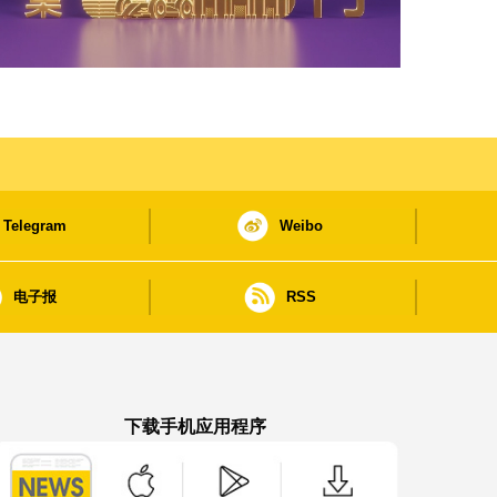
Telegram
Weibo
电子报
RSS
下载手机应用程序
澳门政府新闻 APP - App Store 下载
澳门政府新闻 APP - Google Pla
澳门政府新闻 APP -