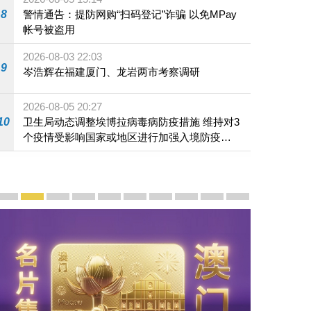
8
警情通告：提防网购“扫码登记”诈骗 以免MPay
帐号被盗用
2026-08-03 22:03
9
岑浩辉在福建厦门、龙岩两市考察调研
2026-08-05 20:27
10
卫生局动态调整埃博拉病毒病防疫措施 维持对3
个疫情受影响国家或地区进行加强入境防疫措
施
宣传及推广
赓续中葡传统友谊 续写“一国两制”新篇章 — 澳门“一国
澳门名片集
行政长官岑浩辉11月18日发表2026年施政报
施政特写
澳门特别行政区经济和社会发展第二个五
横琴粤澳深度合作区专题网站
施政小讲堂
走进澳门
澳门相簿2020
《澳门微视