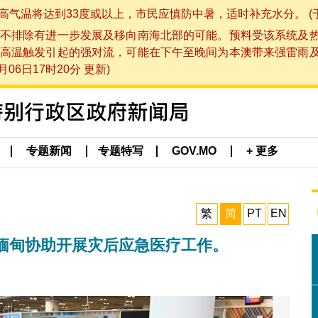
将达到33度或以上，市民应慎防中暑，适时补充水分。 (于 202
不排除有进一步发展及移向南海北部的可能。预料受该系统及
高温触发引起的强对流，可能在下午至晚间为本澳带来强雷雨
06日17时20分 更新)
专题新闻
专题特写
GOV.MO
+ 更多
繁
简
PT
EN
缅甸协助开展灾后应急医疗工作。