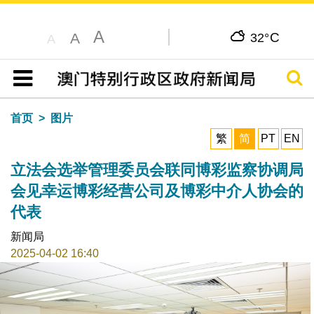
A
C
A
32°
A
搜寻
目录
首页
图片
繁
简
PT
EN
立法会选举管理委员会联同博彩监察协调局
会见幸运博彩经营公司及博彩中介人协会的
代表
新闻局
2025-04-02 16:40