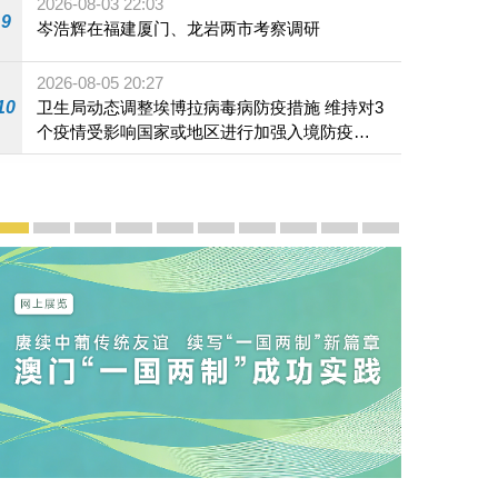
2026-08-03 22:03
9
岑浩辉在福建厦门、龙岩两市考察调研
2026-08-05 20:27
10
卫生局动态调整埃博拉病毒病防疫措施 维持对3
个疫情受影响国家或地区进行加强入境防疫措
施
宣传及推广
赓续中葡传统友谊 续写“一国两制”新篇章 — 澳门“一国
澳门名片集
行政长官岑浩辉11月18日发表2026年施政报
施政特写
澳门特别行政区经济和社会发展第二个五
横琴粤澳深度合作区专题网站
施政小讲堂
走进澳门
澳门相簿2020
《澳门微视