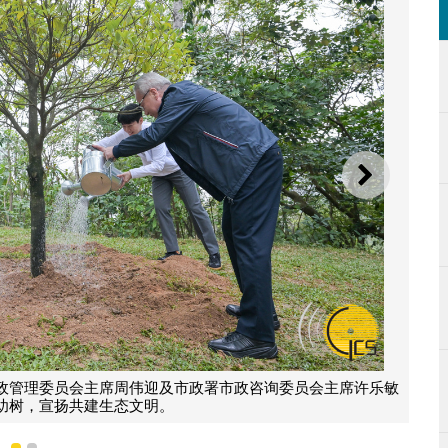
下一则
政长官岑浩辉与出席植树活动的嘉宾合影。