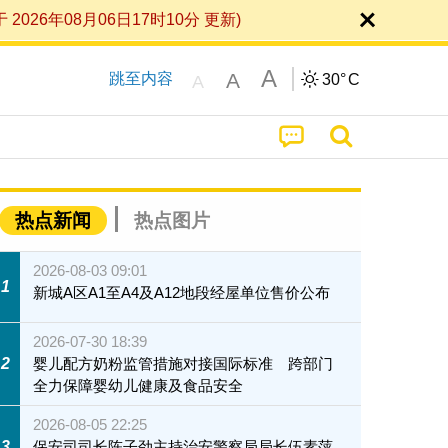
6年08月06日17时10分 更新)
A
A
跳至内容
30°
C
A
热点新闻
热点图片
2026-08-03 09:01
1
新城A区A1至A4及A12地段经屋单位售价公布
2026-07-30 18:39
2
婴儿配方奶粉监管措施对接国际标准 跨部门
全力保障婴幼儿健康及食品安全
2026-08-05 22:25
3
保安司司长陈子劲主持治安警察局局长伍素萍