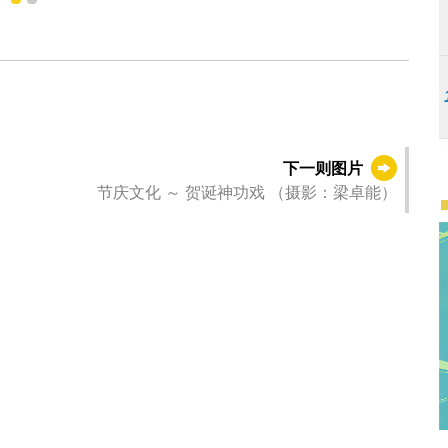
1
2
下一则图片
节庆文化 ～ 贺诞神功戏 （摄影：梁卓能）