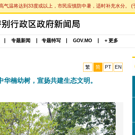
将达到33度或以上，市民应慎防中暑，适时补充水分。 (于 202
专题新闻
专题特写
GOV.MO
+ 更多
繁
简
PT
EN
中华楠幼树，宣扬共建生态文明。