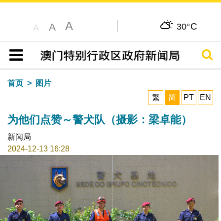
A
C
A
30°
A
搜寻
目录
首页
图片
繁
简
PT
EN
为他们点赞～警犬队（摄影：梁卓能）
新闻局
2024-12-13 16:28