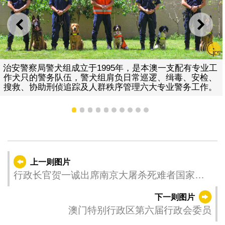
上一则
下一
治安警察局警犬组成立于1995年，是本澳一支配有专业工
作犬只的警务队伍，警犬组肩负日常巡逻、缉毒、安检、
搜救、协助刑侦追踪及人群秩序管理六大专业警务工作。
1
2
3
4
5
6
7
8
9
10
上一则图片
行政长官贺一诚出席南京大屠杀死难者国家公
祭日活动
下一则图片
澳门特别行政区第六届行政会委员