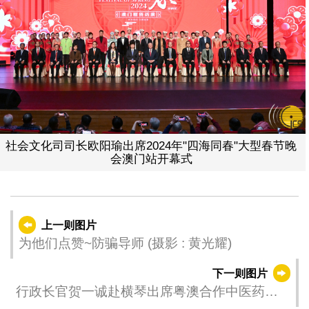
社会文化司司长欧阳瑜出席2024年"四海同春"大型春节晚
会澳门站开幕式
上一则图片
为他们点赞~防骗导师 (摄影 : 黄光耀)
下一则图片
行政长官贺一诚赴横琴出席粤澳合作中医药科