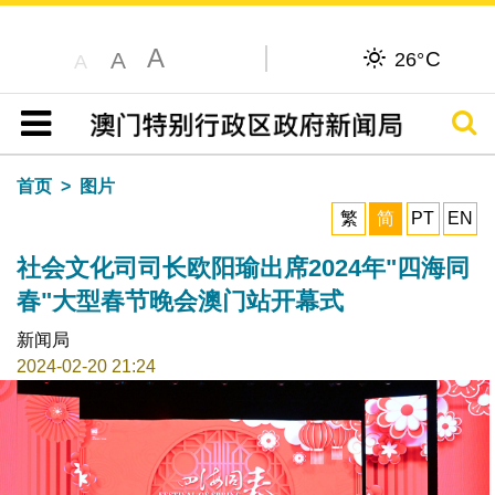
A
C
A
26°
A
搜寻
目录
首页
图片
繁
简
PT
EN
社会文化司司长欧阳瑜出席2024年"四海同
春"大型春节晚会澳门站开幕式
新闻局
2024-02-20 21:24