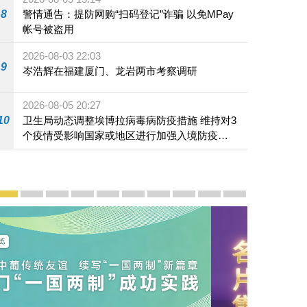
8
警情通告：提防网购“扫码登记”诈骗 以免MPay
帐号被盗用
2026-08-03 22:03
9
岑浩辉在福建厦门、龙岩两市考察调研
2026-08-05 20:27
10
卫生局动态调整埃博拉病毒病防疫措施 维持对3
个疫情受影响国家或地区进行加强入境防疫措
施
宣传及推广
赓续中葡传统友谊 续写“一国两制”新篇章 — 澳门“一国
澳门名片集
行政长官岑浩辉11月18日发表2026年施政报
施政特写
澳门特别行政区经济和社会发展第二个五
横琴粤澳深度合作区专题网站
施政小讲堂
走进澳门
澳门相簿2020
《澳门微视