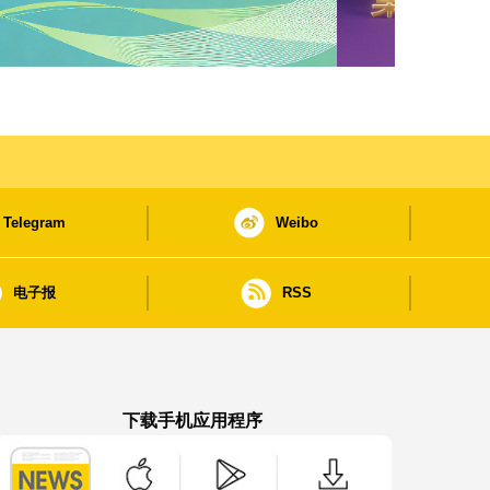
Telegram
Weibo
电子报
RSS
下载手机应用程序
澳门政府新闻 APP - App Store 下载
澳门政府新闻 APP - Google Pla
澳门政府新闻 APP -