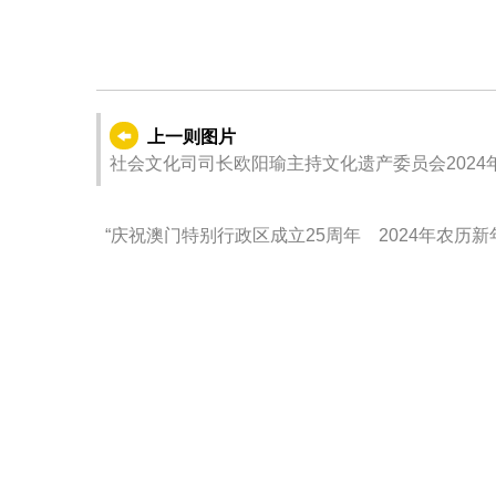
行政长官贺一诚在澳门中华
上一则图片
社会文化司司长欧阳瑜主持文化遗产委员会2024
“庆祝澳门特别行政区成立25周年 2024年农
车巡游。