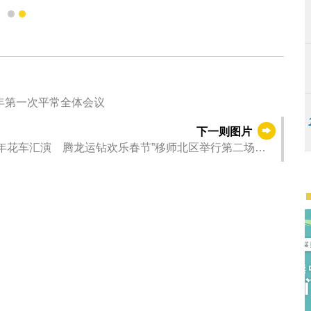
总商会崔世昌会长甲辰年春茗上致辞
1
2
年第一次平常全体会议
下一则图片
历新年花车汇演 腾龙运钻欢乐春节”移师北区举行第二场花