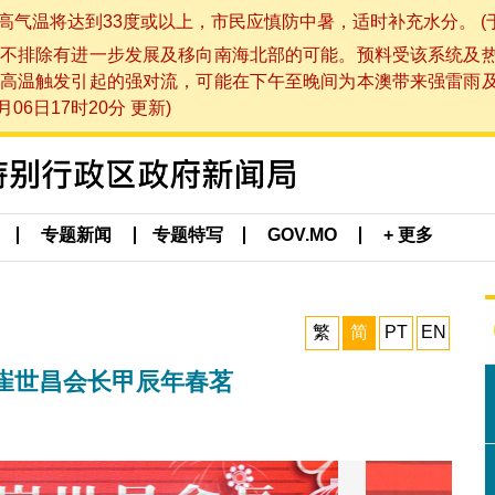
将达到33度或以上，市民应慎防中暑，适时补充水分。 (于 202
不排除有进一步发展及移向南海北部的可能。预料受该系统及
高温触发引起的强对流，可能在下午至晚间为本澳带来强雷雨
06日17时20分 更新)
专题新闻
专题特写
GOV.MO
+ 更多
繁
简
PT
EN
崔世昌会长甲辰年春茗