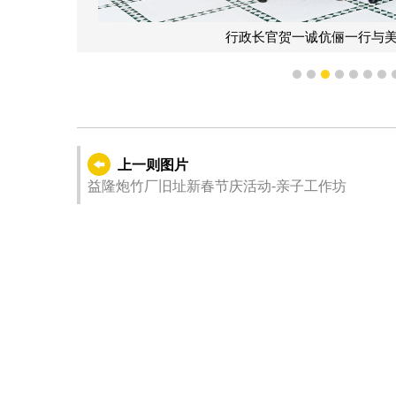
行政长官贺一诚伉俪一行与
1
2
3
4
5
6
7
上一则图片
益隆炮竹厂旧址新春节庆活动-亲子工作坊