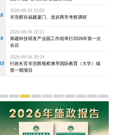
2026-08-03 22:03
8
岑浩辉在福建厦门、龙岩两市考察调研
2026-08-06 22:21
9
筹建科技研发产业园工作组举行2026年第一次
会议
2026-08-06 20:14
10
行政长官岑浩辉视察澳琴国际教育（大学）城
第一期项目
宣传及推广
赓续中葡传统友谊 续写“一国两制”新篇章 — 澳门“一国
澳门名片集
行政长官岑浩辉11月18日发表2026年施政报
施政特写
澳门特别行政区经济和社会发展第二个五
横琴粤澳深度合作区专题网站
施政小讲堂
走进澳门
澳门相簿2020
《澳门微视