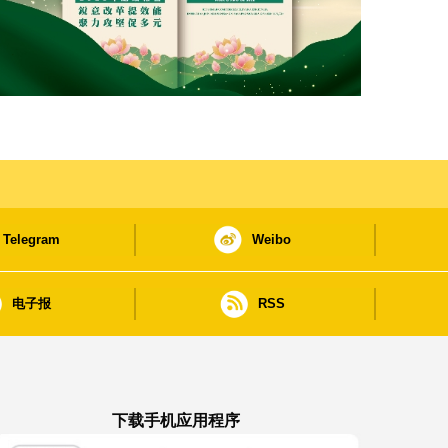
Telegram
Weibo
电子报
RSS
下载手机应用程序
澳门政府新闻 APP - App Store 下载
澳门政府新闻 APP - Google Pla
澳门政府新闻 APP -