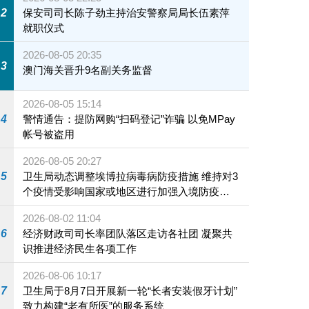
2
保安司司长陈子劲主持治安警察局局长伍素萍
就职仪式
2026-08-05 20:35
3
澳门海关晋升9名副关务监督
2026-08-05 15:14
4
警情通告：提防网购“扫码登记”诈骗 以免MPay
帐号被盗用
2026-08-05 20:27
5
卫生局动态调整埃博拉病毒病防疫措施 维持对3
个疫情受影响国家或地区进行加强入境防疫措
施
2026-08-02 11:04
6
经济财政司司长率团队落区走访各社团 凝聚共
识推进经济民生各项工作
2026-08-06 10:17
7
卫生局于8月7日开展新一轮“长者安装假牙计划”
致力构建“老有所医”的服务系统