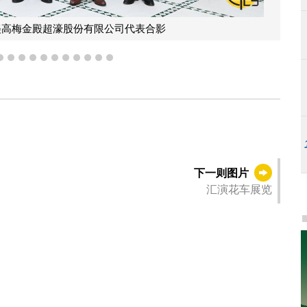
美高梅金殿超濠股份有限公司代表合影
8
9
10
11
12
13
14
15
16
17
18
下一则图片
汇演花车展览