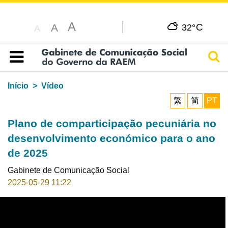
A
C
A
32°
A
Pesq
Índice
Início
Vídeo
繁
简
PT
Plano de comparticipação pecuniária no
desenvolvimento económico para o ano
de 2025
Gabinete de Comunicação Social
2025-05-29 11:22