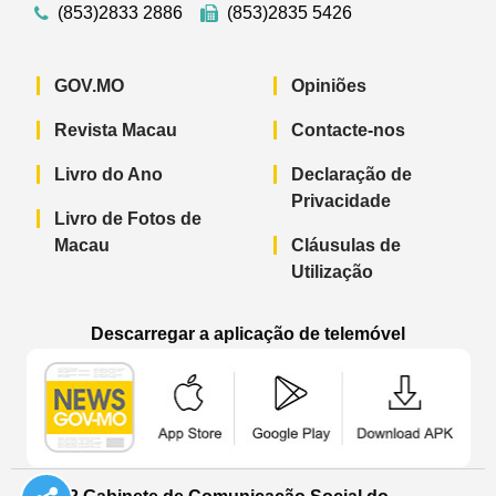
(853)2833 2886
(853)2835 5426
GOV.MO
Opiniões
Revista Macau
Contacte-nos
Livro do Ano
Declaração de
Privacidade
Livro de Fotos de
Macau
Cláusulas de
Utilização
Descarregar a aplicação de telemóvel
Aplicação de telemóvel “Notícias do G
Aplicação de telemóvel “
Aplicação 