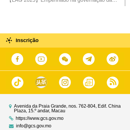
【LAG 2025】Empenhado na governação da
fisionomia urbana para criar em conjunto uma
cidade limpa
Inscrição
Avenida da Praia Grande, nos. 762-804, Edif. China
Plaza, 15.º andar, Macau
https://www.gcs.gov.mo
info@gcs.gov.mo