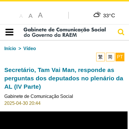
A
C
A
33°
A
Pesq
Índice
Início
Vídeo
繁
简
PT
Secretário, Tam Vai Man, responde as
perguntas dos deputados no plenário da
AL (IV Parte)
Gabinete de Comunicação Social
2025-04-30 20:44