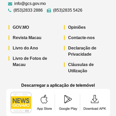
info@gcs.gov.mo
(853)2833 2886
(853)2835 5426
GOV.MO
Opiniões
Revista Macau
Contacte-nos
Livro do Ano
Declaração de
Privacidade
Livro de Fotos de
Macau
Cláusulas de
Utilização
Descarregar a aplicação de telemóvel
Aplicação de telemóvel “Notícias do G
Aplicação de telemóvel “
Aplicação 