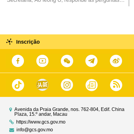
Secretária, Ao Ieong U, responde as perguntas
dos deputados no plenário da AL (III Parte)
Inscrição
Avenida da Praia Grande, nos. 762-804, Edif. China
Plaza, 15.º andar, Macau
https://www.gcs.gov.mo
info@gcs.gov.mo