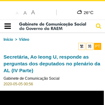
A
C
A
26°
A
Pesq
Índice
Início
Vídeo
繁
简
PT
Secretária, Ao Ieong U, responde as
perguntas dos deputados no plenário da
AL (IV Parte)
Gabinete de Comunicação Social
2020-05-05 00:56