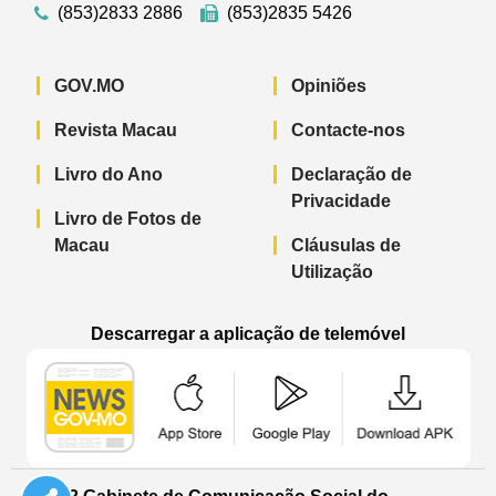
(853)2833 2886
(853)2835 5426
GOV.MO
Opiniões
Revista Macau
Contacte-nos
Livro do Ano
Declaração de
Privacidade
Livro de Fotos de
Macau
Cláusulas de
Utilização
Descarregar a aplicação de telemóvel
Aplicação de telemóvel “Notícias do G
Aplicação de telemóvel “
Aplicação 