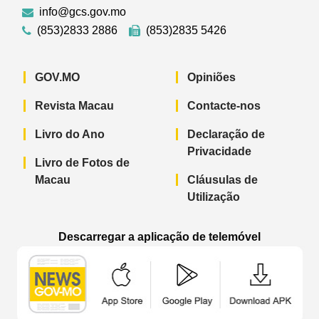
info@gcs.gov.mo
(853)2833 2886
(853)2835 5426
GOV.MO
Opiniões
Revista Macau
Contacte-nos
Livro do Ano
Declaração de
Privacidade
Livro de Fotos de
Macau
Cláusulas de
Utilização
Descarregar a aplicação de telemóvel
Aplicação de telemóvel “Notícias do G
Aplicação de telemóvel “
Aplicação 