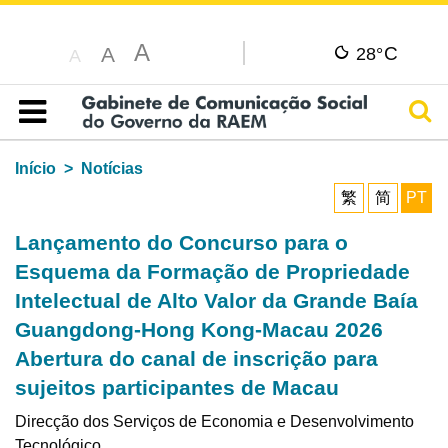
A
C
A
28°
A
Pesq
Índice
Início
Notícias
繁
简
PT
Lançamento do Concurso para o
Esquema da Formação de Propriedade
Intelectual de Alto Valor da Grande Baía
Guangdong-Hong Kong-Macau 2026
Abertura do canal de inscrição para
sujeitos participantes de Macau
Direcção dos Serviços de Economia e Desenvolvimento
Tecnológico