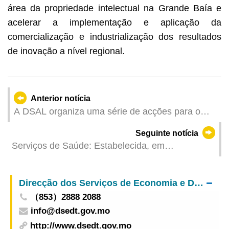
área da propriedade intelectual na Grande Baía e
acelerar a implementação e aplicação da
comercialização e industrialização dos resultados
de inovação a nível regional.
Anterior notícia
A DSAL organiza uma série de acções para o
“Dia Mundial das Competências dos Jovens”,
Seguinte notícia
incentivando os jovens a dominarem as técnicas
Serviços de Saúde: Estabelecida, em
profissionais para enfrentarem novas
colaboração com o ISAF, uma plataforma de
oportunidades
intercâmbio internacional, com vista a apoiar as
Direcção dos Serviços de Economia e Desenvolvimento Tecnológico
empresas da MTC de Macau na sua articulação
（853）2888 2088
com os países de "Uma Faixa, Uma Rota"
info@dsedt.gov.mo
http://www.dsedt.gov.mo