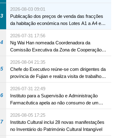
Macau
2026-08-03 09:01
3
Publicação dos preços de venda das fracções
da habitação económica nos Lotes A1 a A4 e
A12 da Zona A dos Novos Aterros
2026-07-31 17:56
4
Ng Wai Han nomeada Coordenadora da
Comissão Executiva da Zona de Cooperação
Aprofundada entre Guangdong e Macau em
2026-08-04 21:35
Hengqin
5
Chefe do Executivo reúne-se com dirigentes da
província de Fujian e realiza visita de trabalho
em Fuzhou
2026-07-31 22:49
6
Instituto para a Supervisão e Administração
Farmacêutica apela ao não consumo de um
produto com substâncias medicamentosas
2026-08-05 17:25
ocidentais
7
Instituto Cultural inclui 28 novas manifestações
no Inventário do Património Cultural Intangível