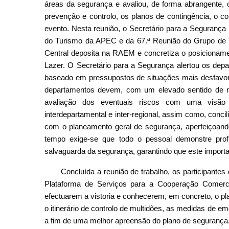
áreas da segurança e avaliou, de forma abrangente, 
prevenção e controlo, os planos de contingência, o c
evento. Nesta reunião, o Secretário para a Segurança 
do Turismo da APEC e da 67.ª Reunião do Grupo de 
Central deposita na RAEM e concretiza o posicionam
Lazer. O Secretário para a Segurança alertou os dep
baseado em pressupostos de situações mais desfavor
departamentos devem, com um elevado sentido de re
avaliação dos eventuais riscos com uma visão 
interdepartamental e inter-regional, assim como, concil
com o planeamento geral de segurança, aperfeiçoan
tempo exige-se que todo o pessoal demonstre profi
salvaguarda da segurança, garantindo que este import
Concluída a reunião de trabalho, os participantes
Plataforma de Serviços para a Cooperação Comerci
efectuarem a vistoria e conhecerem, em concreto, o pl
o itinerário de controlo de multidões, as medidas de e
a fim de uma melhor apreensão do plano de segurança