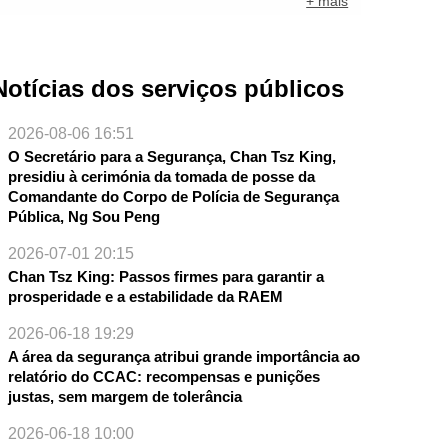
+ mais
Notícias dos serviços públicos
2026-08-06 16:51
O Secretário para a Segurança, Chan Tsz King,
presidiu à cerimónia da tomada de posse da
Comandante do Corpo de Polícia de Segurança
Pública, Ng Sou Peng
2026-07-01 20:15
Chan Tsz King: Passos firmes para garantir a
prosperidade e a estabilidade da RAEM
2026-06-18 19:29
A área da segurança atribui grande importância ao
relatório do CCAC: recompensas e punições
NTE
justas, sem margem de tolerância
2026-06-18 10:00