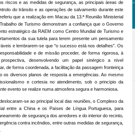
os riscos e as medidas de segurança, as principais áreas de
ontrolo do trânsito e as operações de salvamento durante este
referiu que a realização em Macau da 13.ª Reunião Ministerial
Trabalho de Turismo demonstram a confiança que o Governo
ento estratégico da RAEM como Centro Mundial de Turismo e
artamentos da sua tutela para terem presente um pensamento
áveis e lembrarem-se que “o sucesso está nos detalhes”. Os
sponsabilidade e de missão proceder, de forma rigorosa, à
prospectiva, desenvolvendo um papel sinérgico a nível
iar, de forma coordenada, a facilitação da passagem fronteiriça
do os diversos planos de resposta a emergências. Ao mesmo
ssionalismo e cortesia no atendimento, sob o princípio da
ante evento se realize numa atmosfera segura e harmoniosa.
 deslocaram-se ao principal local das reuniões, o Complexo da
al entre a China e os Países de Língua Portuguesa, para
aneamento de segurança dos arredores e do interior do recinto,
mergência contra incêndios, entre outras medidas de segurança,
.