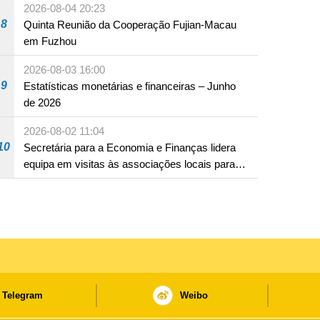
2026-08-04 20:23
8
Quinta Reunião da Cooperação Fujian-Macau
em Fuzhou
2026-08-03 16:00
9
Estatísticas monetárias e financeiras – Junho
de 2026
2026-08-02 11:04
10
Secretária para a Economia e Finanças lidera
equipa em visitas às associações locais para
consolidar consensos e promover os trabalhos
nas áreas económica e social
Telegram
Weibo