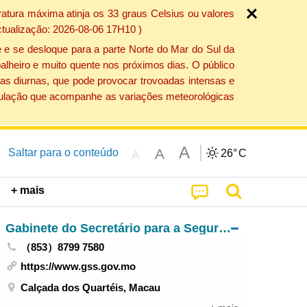
atura máxima atinja os 33 graus Celsius ou valores
ctualização: 2026-08-06 17H10 )
 e se desloque para a parte Norte do Mar do Sul da
alheiro e muito quente nos próximos dias. O público
as diurnas, que pode provocar trovoadas intensas e
população que acompanhe as variações meteorológicas
A
A
Saltar para o conteúdo
26°
C
A
+ mais
Gabinete do Secretário para a Segurança
（853）8799 7580
https://www.gss.gov.mo
Calçada dos Quartéis, Macau