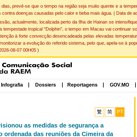
dias, prevê-se que o tempo na região seja muito quente e a temper
 contra doenças causadas pelo calor e beba mais água. ( Data de a
, actualmente, localizada perto da Ilha de Hainan se intensifique
a tempestade tropical “Dolphin”, o tempo em Macau vai continuar so
atenção à forte convecção desencadeada pelas elevadas temperatur
 monitorizar a evolução do referido sistema, pelo que, apela-se à 
 2026-08-07 00H05 )
Infografia
Dossiers
Reportagens
GOV.MO
繁
简
PT
visionou as medidas de segurança a
ão ordenada das reuniões da Cimeira da