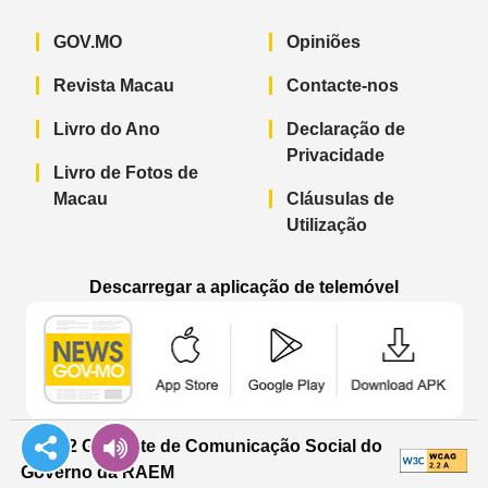
GOV.MO
Opiniões
Revista Macau
Contacte-nos
Livro do Ano
Declaração de
Privacidade
Livro de Fotos de
Macau
Cláusulas de
Utilização
Descarregar a aplicação de telemóvel
Aplicação de telemóvel “Notícias do G
Aplicação de telemóvel “
Aplicação 
© 2022 Gabinete de Comunicação Social do
Governo da RAEM