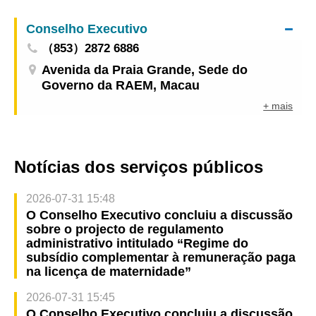
China e dos Países de Língua Portuguesa em
Conselho Executivo
Macau com enfoque na sinergia entre Macau e
（853）2872 6886
Hengqin para a formação conjunta de quadros
qualificados internacionais
Avenida da Praia Grande, Sede do
Governo da RAEM, Macau
+ mais
Notícias dos serviços públicos
2026-07-31 15:48
O Conselho Executivo concluiu a discussão
sobre o projecto de regulamento
administrativo intitulado “Regime do
subsídio complementar à remuneração paga
na licença de maternidade”
2026-07-31 15:45
O Conselho Executivo concluiu a discussão