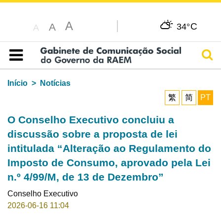
A
C
A
34°
A
Pesq
Índice
Início
Notícias
繁
简
PT
O Conselho Executivo concluiu a
discussão sobre a proposta de lei
intitulada “Alteração ao Regulamento do
Imposto de Consumo, aprovado pela Lei
n.º 4/99/M, de 13 de Dezembro”
Conselho Executivo
2026-06-16 11:04