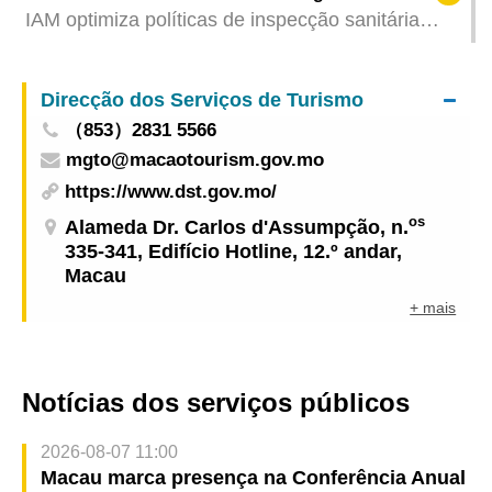
alertam o público para não divulgar informações
IAM optimiza políticas de inspecção sanitária
sem confirmação oficial
para importação de cães e gatos e isenta
quarentena obrigatória a partir de 12 de Junho
Direcção dos Serviços de Turismo
（853）2831 5566
mgto@macaotourism.gov.mo
https://www.dst.gov.mo/
os
Alameda Dr. Carlos d'Assumpção, n.
335-341, Edifício Hotline, 12.º andar,
Macau
+ mais
Notícias dos serviços públicos
2026-08-07 11:00
Macau marca presença na Conferência Anual