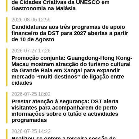
de Cidades Criativas da UNESCO em
Gastronomia na Malásia
2026-08-06 12:59
Candidaturas aos três programas de apoio
financeiro da DST para 2027 abertas a partir
de 10 de Agosto
2026-07-27 17:26
Promoção conjunta: Guangdong-Hong Kong-
Macau mostram atracção do turismo cultural
da Grande Baía em Xangai para expandir
mercado “multi-destinos” de ligação entre
cidades
2026-07-25 18:02
Prestar atenção à segurança: DST alerta
visitantes para acompanharem de perto
informações sobre o tufão e actividades
programadas
2026-07-25 14:22
Realizou-se ontem a terceira sessão de