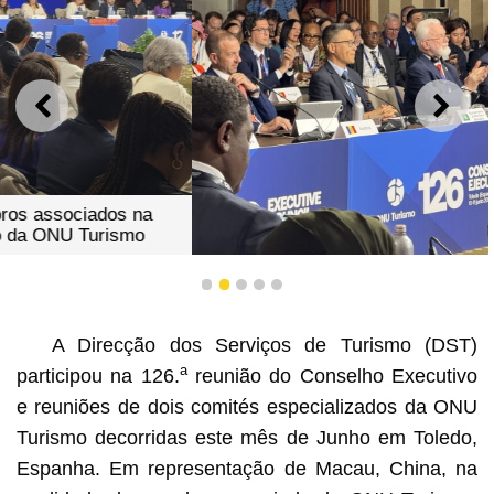
ANTERIOR
SEGU
Macau, China representa membros associados na
1
2
3
4
5
reunião do Conselho Executivo da ONU Turismo
A Direcção dos Serviços de Turismo (DST)
a
participou na 126.
reunião do Conselho Executivo
e reuniões de dois comités especializados da ONU
Turismo decorridas este mês de Junho em Toledo,
Espanha. Em representação de Macau, China, na