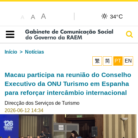
A
C
A
34°
A
Pesq
Índice
Início
Notícias
繁
简
PT
EN
Macau participa na reunião do Conselho
Executivo da ONU Turismo em Espanha
para reforçar intercâmbio internacional
Direcção dos Serviços de Turismo
2026-06-12 14:34