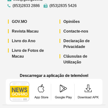
(853)2833 2886
(853)2835 5426
GOV.MO
Opiniões
Revista Macau
Contacte-nos
Livro do Ano
Declaração de
Privacidade
Livro de Fotos de
Macau
Cláusulas de
Utilização
Descarregar a aplicação de telemóvel
Aplicação de telemóvel “Notícias do G
Aplicação de telemóvel “
Aplicação 