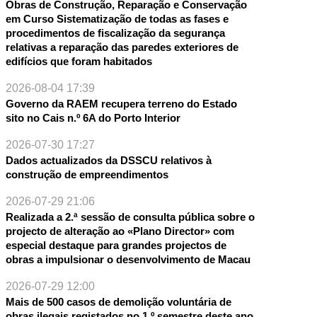
Obras de Construção, Reparação e Conservação
NTE
em Curso Sistematização de todas as fases e
procedimentos de fiscalização da segurança
relativas a reparação das paredes exteriores de
edifícios que foram habitados
2026-08-04 17:39
Governo da RAEM recupera terreno do Estado
sito no Cais n.º 6A do Porto Interior
2026-07-30 17:27
Dados actualizados da DSSCU relativos à
construção de empreendimentos
2026-07-29 21:06
Realizada a 2.ª sessão de consulta pública sobre o
projecto de alteração ao «Plano Director» com
especial destaque para grandes projectos de
obras a impulsionar o desenvolvimento de Macau
2026-07-29 12:00
Mais de 500 casos de demolição voluntária de
obras ilegais registados no 1.º semestre deste ano