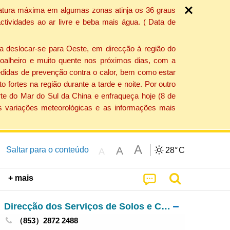
ratura máxima em algumas zonas atinja os 36 graus
tividades ao ar livre e beba mais água. ( Data de
a deslocar-se para Oeste, em direcção à região do
 soalheiro e muito quente nos próximos dias, com a
edidas de prevenção contra o calor, bem como estar
fortes na região durante a tarde e noite. Por outro
rte do Mar do Sul da China e enfraqueça hoje (8 de
s variações meteorológicas e as informações mais
A
A
Saltar para o conteúdo
28°
C
A
+ mais
Direcção dos Serviços de Solos e Construção Urbana
（853）2872 2488