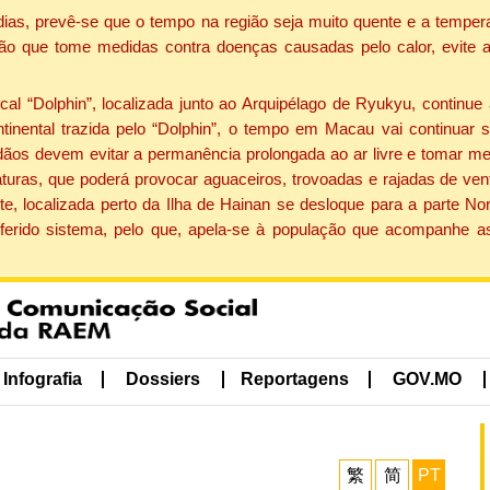
dias, prevê-se que o tempo na região seja muito quente e a tempe
ão que tome medidas contra doenças causadas pelo calor, evite ac
 “Dolphin”, localizada junto ao Arquipélago de Ryukyu, continue 
ntinental trazida pelo “Dolphin”, o tempo em Macau vai continuar
dãos devem evitar a permanência prolongada ao ar livre e tomar m
ras, que poderá provocar aguaceiros, trovoadas e rajadas de vento 
e, localizada perto da Ilha de Hainan se desloque para a parte No
ferido sistema, pelo que, apela-se à população que acompanhe a
Infografia
Dossiers
Reportagens
GOV.MO
繁
简
PT