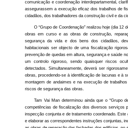
comunicação e coordenação interdepartamental, clari
assegurassem a execução eficaz dos trabalhos de fis
cidadãos, dos trabalhadores da construção civil e da c
O “Grupo de Coordenação” realizou hoje (dia 12 d
obras em curso e as obras de construção, repara
segurança da vida e dos bens dos cidadãos, deve
habitacionais ser objecto de uma fiscalização rigor
prevenção de quedas em altura, segurança e saúde no 
um controlo rigoroso, sendo quaisquer riscos ocu
detectados. Simultaneamente, deverá ser rigorosam
obras, procedendo-se à identificação de lacunas e à
montagem de andaimes e na execução de trabalhos no
riscos de segurança das obras.
Tam Vai Man determinou ainda que o “Grupo de
competências de fiscalização dos diversos serviços 
inspecção conjunta e de tratamento coordenado. Este 
e elaborar as correspondentes instruções conjuntas, inc
as obras de reparação das fachadas dos edifícios, no 