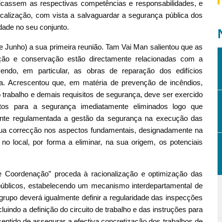
ficassem as respectivas competências e responsabilidades, e
calização, com vista a salvaguardar a segurança pública dos
idade no seu conjunto.
e Junho) a sua primeira reunião. Tam Vai Man salientou que as
ção e conservação estão directamente relacionadas com a
ndo, em particular, as obras de reparação dos edifícios
osa. Acrescentou que, em matéria de prevenção de incêndios,
trabalho e demais requisitos de segurança, deve ser exercido
ltos para a segurança imediatamente eliminados logo que
ente regulamentada a gestão da segurança na execução das
 sua correcção nos aspectos fundamentais, designadamente na
 local, por forma a eliminar, na sua origem, os potenciais
 Coordenação” proceda à racionalização e optimização das
públicos, estabelecendo um mecanismo interdepartamental de
grupo deverá igualmente definir a regularidade das inspecções
luindo a definição do circuito de trabalho e das instruções para
sentido de assegurar a efectiva concretização dos trabalhos de