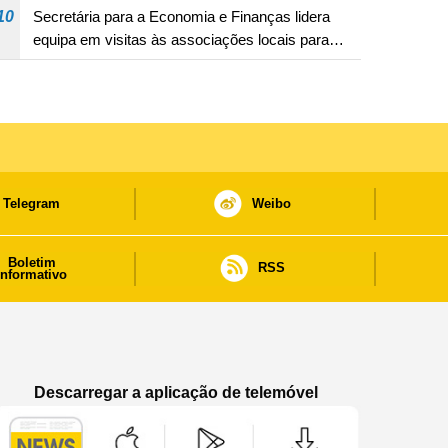
10
Secretária para a Economia e Finanças lidera
equipa em visitas às associações locais para
consolidar consensos e promover os trabalhos
nas áreas económica e social
Telegram
Weibo
Boletim
RSS
informativo
Descarregar a aplicação de telemóvel
Aplicação de telemóvel “Notícias do Governo
Aplicação de telemóvel “Notícia
Aplicação de telem