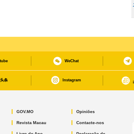
tube
WeChat
日头条
Instagram
GOV.MO
Opiniões
Revista Macau
Contacte-nos
Livro do Ano
Declaração de