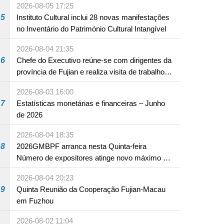
2026-08-05 17:25
5
Instituto Cultural inclui 28 novas manifestações
no Inventário do Património Cultural Intangível
2026-08-04 21:35
6
Chefe do Executivo reúne-se com dirigentes da
província de Fujian e realiza visita de trabalho
em Fuzhou
2026-08-03 16:00
7
Estatísticas monetárias e financeiras – Junho
de 2026
2026-08-04 18:35
8
2026GMBPF arranca nesta Quinta-feira
Número de expositores atinge novo máximo em
18 anos
2026-08-04 20:23
9
Quinta Reunião da Cooperação Fujian-Macau
em Fuzhou
2026-08-02 11:04