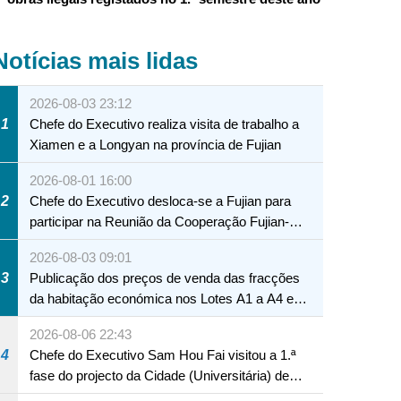
Notícias mais lidas
2026-08-03 23:12
1
Chefe do Executivo realiza visita de trabalho a
Xiamen e a Longyan na província de Fujian
2026-08-01 16:00
2
Chefe do Executivo desloca-se a Fujian para
participar na Reunião da Cooperação Fujian-
Macau
2026-08-03 09:01
3
Publicação dos preços de venda das fracções
da habitação económica nos Lotes A1 a A4 e
A12 da Zona A dos Novos Aterros
2026-08-06 22:43
4
Chefe do Executivo Sam Hou Fai visitou a 1.ª
fase do projecto da Cidade (Universitária) de
Educação Internacional de Macau e Hengqin