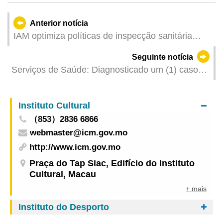
Anterior notícia
IAM optimiza políticas de inspecção sanitária
para importação de cães e gatos e isenta
Seguinte notícia
quarentena obrigatória a partir de 12 de Junho
Serviços de Saúde: Diagnosticado um (1) caso
de Legionella
Instituto Cultural
（853）2836 6866
webmaster@icm.gov.mo
http://www.icm.gov.mo
Praça do Tap Siac, Edifício do Instituto
Cultural, Macau
+ mais
Instituto do Desporto