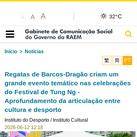
A
C
A
32°
A
Pesq
Índice
Início
Notícias
繁
简
PT
Regatas de Barcos-Dragão criam um
grande evento temático nas celebrações
do Festival de Tung Ng -
Aprofundamento da articulação entre
cultura e desporto
Instituto do Desporto / Instituto Cultural
2026-06-12 12:18