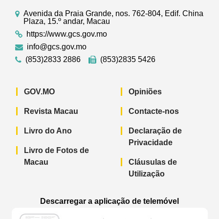
Avenida da Praia Grande, nos. 762-804, Edif. China
Plaza, 15.º andar, Macau
https://www.gcs.gov.mo
info@gcs.gov.mo
(853)2833 2886
(853)2835 5426
GOV.MO
Opiniões
Revista Macau
Contacte-nos
Livro do Ano
Declaração de
Privacidade
Livro de Fotos de
Macau
Cláusulas de
Utilização
Descarregar a aplicação de telemóvel
Aplicação de telemóvel “Notícias do G
Aplicação de telemóvel “
Aplicação 