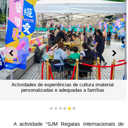
ANTERIOR
SEGU
Actividades de experiências de cultura imaterial
personalizadas e adequadas a famílias
1
2
3
4
5
6
A actividade “SJM Regatas Internacionais de