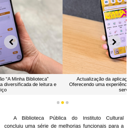
ANTERIOR
SEGU
Actualização da aplicação “A Minha Biblioteca”
Oferecendo uma experiência diversificada de leitura e
serviço
1
2
3
A Biblioteca Pública do Instituto Cultural
concluiu uma série de melhorias funcionais para a