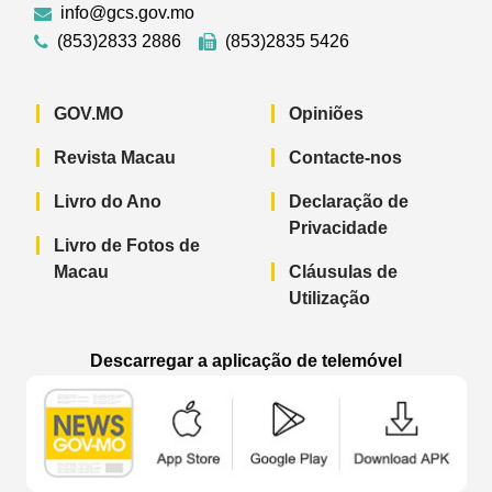
info@gcs.gov.mo
(853)2833 2886
(853)2835 5426
GOV.MO
Opiniões
Revista Macau
Contacte-nos
Livro do Ano
Declaração de
Privacidade
Livro de Fotos de
Macau
Cláusulas de
Utilização
Descarregar a aplicação de telemóvel
Aplicação de telemóvel “Notícias do G
Aplicação de telemóvel “
Aplicação 