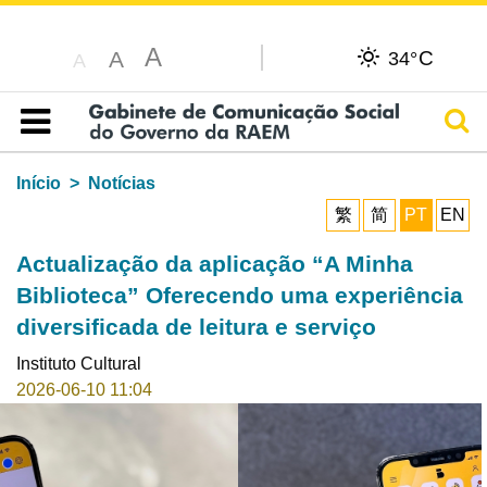
A
C
A
34°
A
Pesq
Índice
Início
Notícias
繁
简
PT
EN
Actualização da aplicação “A Minha
Biblioteca” Oferecendo uma experiência
diversificada de leitura e serviço
Instituto Cultural
2026-06-10 11:04