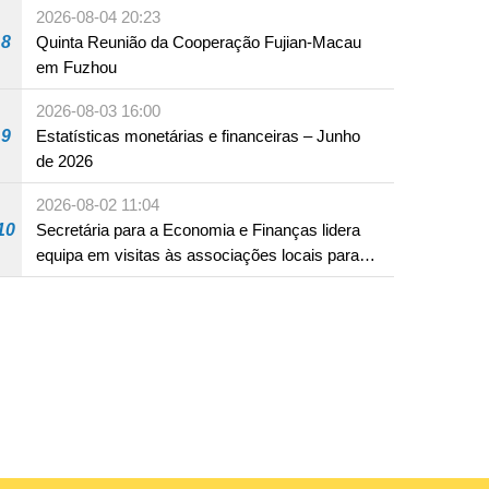
2026-08-04 20:23
8
Quinta Reunião da Cooperação Fujian-Macau
em Fuzhou
2026-08-03 16:00
9
Estatísticas monetárias e financeiras – Junho
de 2026
2026-08-02 11:04
10
Secretária para a Economia e Finanças lidera
equipa em visitas às associações locais para
consolidar consensos e promover os trabalhos
nas áreas económica e social