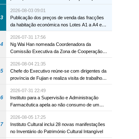
Macau
2026-08-03 09:01
3
Publicação dos preços de venda das fracções
da habitação económica nos Lotes A1 a A4 e
A12 da Zona A dos Novos Aterros
2026-07-31 17:56
4
Ng Wai Han nomeada Coordenadora da
Comissão Executiva da Zona de Cooperação
Aprofundada entre Guangdong e Macau em
2026-08-04 21:35
Hengqin
5
Chefe do Executivo reúne-se com dirigentes da
província de Fujian e realiza visita de trabalho
em Fuzhou
2026-07-31 22:49
6
Instituto para a Supervisão e Administração
Farmacêutica apela ao não consumo de um
produto com substâncias medicamentosas
2026-08-05 17:25
ocidentais
7
Instituto Cultural inclui 28 novas manifestações
no Inventário do Património Cultural Intangível