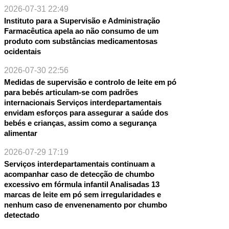
2026-07-31 22:49
Instituto para a Supervisão e Administração
Farmacêutica apela ao não consumo de um
produto com substâncias medicamentosas
ocidentais
2026-07-30 22:56
NTE
Medidas de supervisão e controlo de leite em pó
para bebés articulam-se com padrões
internacionais Serviços interdepartamentais
envidam esforços para assegurar a saúde dos
bebés e crianças, assim como a segurança
alimentar
2026-07-29 17:19
Serviços interdepartamentais continuam a
acompanhar caso de detecção de chumbo
excessivo em fórmula infantil Analisadas 13
marcas de leite em pó sem irregularidades e
nenhum caso de envenenamento por chumbo
detectado