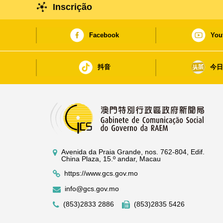
espaços de desenvolvimento da carreira dos jovens 
Inscrição
Facebook
You
抖音
今
Avenida da Praia Grande, nos. 762-804, Edif.
China Plaza, 15.º andar, Macau
https://www.gcs.gov.mo
info@gcs.gov.mo
(853)2833 2886
(853)2835 5426