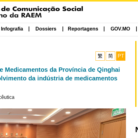
Infografia
Dossiers
Reportagens
GOV.MO
繁
简
PT
e Medicamentos da Província de Qinghai
lvimento da indústria de medicamentos
cêutica