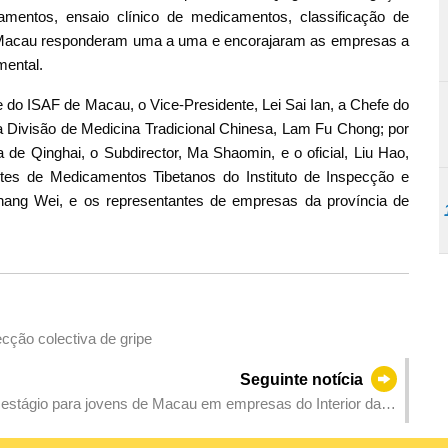
mentos, ensaio clínico de medicamentos, classificação de
de Macau responderam uma a uma e encorajaram as empresas a
mental.
 do ISAF de Macau, o Vice-Presidente, Lei Sai Ian, a Chefe do
a Divisão de Medicina Tradicional Chinesa, Lam Fu Chong; por
de Qinghai, o Subdirector, Ma Shaomin, e o oficial, Liu Hao,
es de Medicamentos Tibetanos do Instituto de Inspecção e
hang Wei, e os representantes de empresas da província de
cção colectiva de gripe
Seguinte notícia
 estágio para jovens de Macau em empresas do Interior da
 espanhola” a partir de 15 de Junho, com vista a alargar os