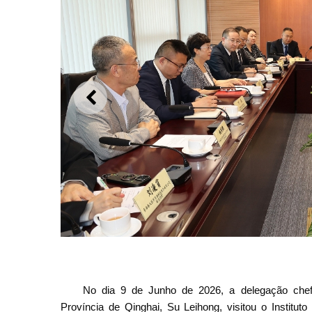
ANTERIOR
O ISAF de Macau e a Administração
No dia 9 de Junho de 2026, a delegação chef
Província de Qinghai, Su Leihong, visitou o Institu