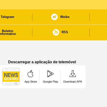
Telegram
Weibo
Boletim
RSS
informativo
Descarregar a aplicação de telemóvel
Aplicação de telemóvel “Notícias do Governo
Aplicação de telemóvel “Notícia
Aplicação de telem