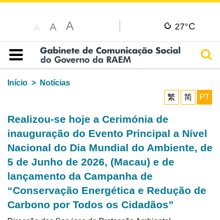
A
C
A
27°
A
Pesq
Índice
Início
Notícias
繁
简
PT
Realizou-se hoje a Cerimónia de
inauguração do Evento Principal a Nível
Nacional do Dia Mundial do Ambiente, de
5 de Junho de 2026, (Macau) e de
lançamento da Campanha de
“Conservação Energética e Redução de
Carbono por Todos os Cidadãos”