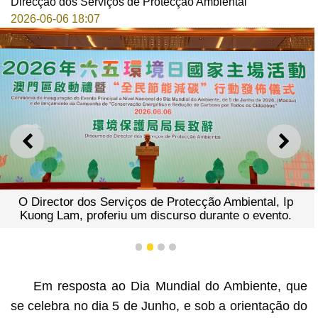
Direcção dos Serviços de Protecção Ambiental
2026-06-06 18:07
ANTERIOR
SEGU
O Director dos Serviços de Protecção Ambiental, Ip
Kuong Lam, proferiu um discurso durante o evento.
1
2
3
4
Em resposta ao Dia Mundial do Ambiente, que
se celebra no dia 5 de Junho, e sob a orientação do