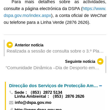
Para mais detalhes sobre as actividades,
consulte a página electrónica da DSPA (
https://www.
dspa.gov.mo/index.aspx
), a conta oficial de
WeChat
ou telefone para a Linha Verde (2876 2626).
Anterior notícia
Realizada a sessão de consulta sobre o 3.º Plano
Quinquenal de Desenvolvimento Socioeconómico
Seguinte notícia
da Região Administrativa Especial de Macau
“Comunidade Dinâmica –Dia de Desporto em
(2026-2030) destinada à Assembleia Legislativa
Família 2026” será adiado
Direcção dos Serviços de Protecção Ambiental
Sede：（853）2872 5134
Linha Ambiental：（853）2876 2626
info@dspa.gov.mo
http://www.dspa.gov.mo