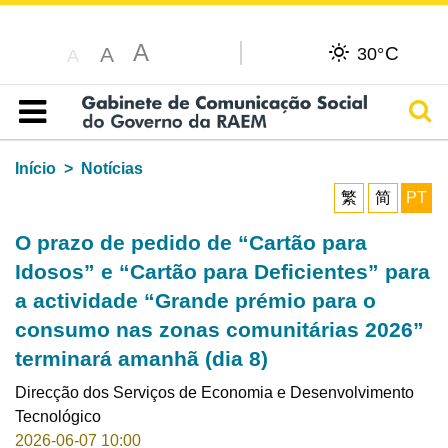
A
C
A
30°
A
Pesq
Índice
Início
Notícias
繁
简
PT
O prazo de pedido de “Cartão para
Idosos” e “Cartão para Deficientes” para
a actividade “Grande prémio para o
consumo nas zonas comunitárias 2026”
terminará amanhã (dia 8)
Direcção dos Serviços de Economia e Desenvolvimento
Tecnológico
2026-06-07 10:00