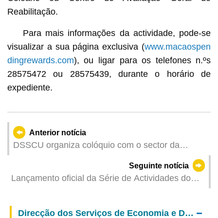
Reabilitação.
Para mais informações da actividade, pode-se
visualizar a sua página exclusiva (
www.macaospen
dingrewards.com
), ou ligar para os telefones n.ºs
28575472 ou 28575439, durante o horário de
expediente.
Anterior notícia
DSSCU organiza colóquio com o sector da
construção civil sobre novas disposições legais e
Seguinte notícia
organização dos serviços após a reestruturação
Lançamento oficial da Série de Actividades do
Dia Internacional contra o Abuso e o Tráfico Ilícito
de Drogas de 2026
Direcção dos Serviços de Economia e Desenvolvimento Tecnológico