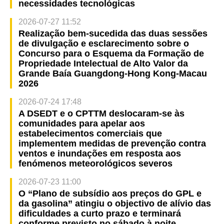
necessidades tecnológicas
2026-07-27 11:52
Realização bem-sucedida das duas sessões
de divulgação e esclarecimento sobre o
Concurso para o Esquema da Formação de
Propriedade Intelectual de Alto Valor da
Grande Baía Guangdong-Hong Kong-Macau
2026
2026-07-24 17:48
A DSEDT e o CPTTM deslocaram-se às
comunidades para apelar aos
estabelecimentos comerciais que
implementem medidas de prevenção contra
ventos e inundações em resposta aos
fenómenos meteorológicos severos
2026-07-23 11:00
O “Plano de subsídio aos preços do GPL e
da gasolina” atingiu o objectivo de alívio das
dificuldades a curto prazo e terminará
conforme previsto no sábado à noite