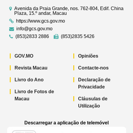
Avenida da Praia Grande, nos. 762-804, Edif. China
Plaza, 15.º andar, Macau
https://www.gcs.gov.mo
info@gcs.gov.mo
(853)2833 2886
(853)2835 5426
GOV.MO
Opiniões
Revista Macau
Contacte-nos
Livro do Ano
Declaração de
Privacidade
Livro de Fotos de
Macau
Cláusulas de
Utilização
Descarregar a aplicação de telemóvel
Aplicação de telemóvel “Notícias do G
Aplicação de telemóvel “
Aplicação 