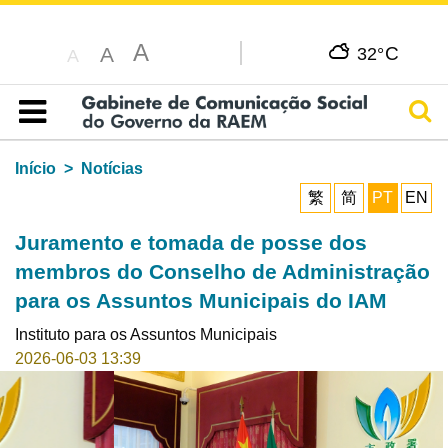
A
C
A
32°
A
Pesq
Índice
Início
Notícias
繁
简
PT
EN
Juramento e tomada de posse dos
membros do Conselho de Administração
para os Assuntos Municipais do IAM
Instituto para os Assuntos Municipais
2026-06-03 13:39