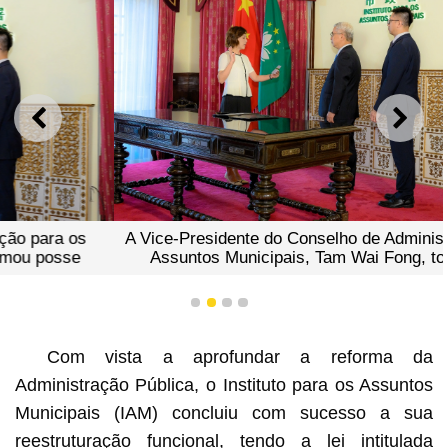
ANTERIOR
SEGU
A Vice-Presidente do Conselho de Administração para os
Assuntos Municipais, Tam Wai Fong, tomou posse
1
2
3
4
Com vista a aprofundar a reforma da
Administração Pública, o Instituto para os Assuntos
Municipais (IAM) concluiu com sucesso a sua
reestruturação funcional, tendo a lei intitulada