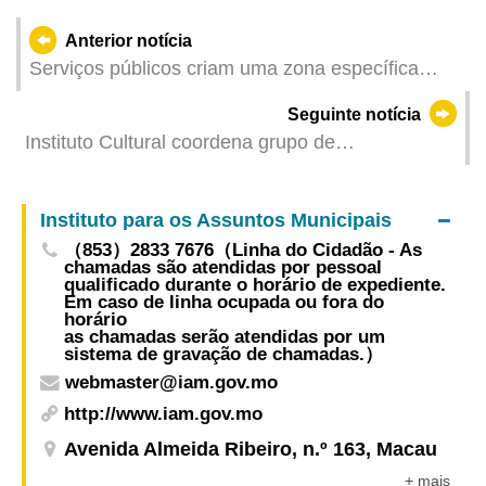
Anterior notícia
Serviços públicos criam uma zona específica
para a “partilha de repelentes de mosquitos” nas
Seguinte notícia
suas instalações de utilização gratuita e
Instituto Cultural coordena grupo de
implementam medidas de prevenção de picadas
representantes dos sectores culturais e criativos
de mosquitos ao ar livre para prevenir as “duas
para visita de intercâmbio a Shenzhen a fim de
febres”
Instituto para os Assuntos Municipais
alargar os horizontes de desenvolvimento destes
（853）2833 7676（Linha do Cidadão - As
sectores
chamadas são atendidas por pessoal
qualificado durante o horário de expediente.
Em caso de linha ocupada ou fora do
horário
as chamadas serão atendidas por um
sistema de gravação de chamadas.）
webmaster@iam.gov.mo
http://www.iam.gov.mo
Avenida Almeida Ribeiro, n.º 163, Macau
+ mais