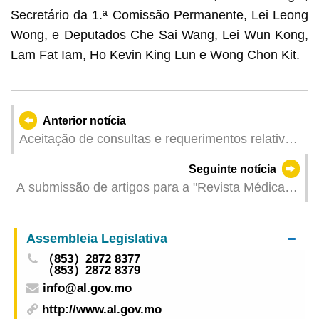
Secretário da 1.ª Comissão Permanente, Lei Leong
Wong, e Deputados Che Sai Wang, Lei Wun Kong,
Lam Fat Iam, Ho Kevin King Lun e Wong Chon Kit.
Anterior notícia
Aceitação de consultas e requerimentos relativos
ao Plano de Comparticipação Pecuniária deste
Seguinte notícia
ano a partir de 15 de Junho Várias melhorias em
A submissão de artigos para a "Revista Médica
benefício dos residentes; o Governo incentiva a
de Macau" iniciou-se em 1 de Junho
utilização da “Conta Única de Macau” para a
apresentação de requerimentos
Assembleia Legislativa
（853）2872 8377
（853）2872 8379
info@al.gov.mo
http://www.al.gov.mo