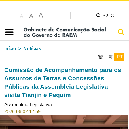
A
C
A
32°
A
Pesq
Índice
Início
Notícias
繁
简
PT
Comissão de Acompanhamento para os
Assuntos de Terras e Concessões
Públicas da Assembleia Legislativa
visita Tianjin e Pequim
Assembleia Legislativa
2026-06-02 17:59