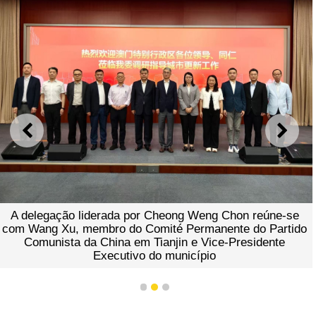
ANTERIOR
SEGU
A delegação liderada por Cheong Weng Chon reúne-se
com Wang Xu, membro do Comité Permanente do Partido
Comunista da China em Tianjin e Vice-Presidente
Executivo do município
1
2
3