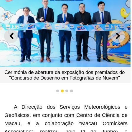
ANTERIOR
SEGU
Cerimónia de abertura da exposição dos premiados do
"Concurso de Desenho em Fotografias de Nuvem"
1
2
3
4
A Direcção dos Serviços Meteorológicos e
Geofísicos, em conjunto com Centro de Ciência de
Macau, e a colaboração “Macau Comickers
Association”, realizou, hoje (2 de Junho), a