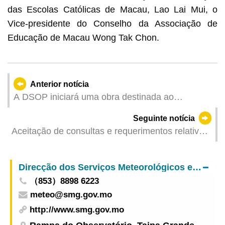
das Escolas Católicas de Macau, Lao Lai Mui, o
Vice-presidente do Conselho da Associação de
Educação de Macau Wong Tak Chon.
Anterior notícia
A DSOP iniciará uma obra destinada ao
melhoramento do sistema de drenagem no
Seguinte notícia
Caminho das Hortas, na Taipa, com a
Aceitação de consultas e requerimentos relativos
implementação de condicionamentos temporários
ao Plano de Comparticipação Pecuniária deste
de trânsito nas vias em causa a partir de 4 de
ano a partir de 15 de Junho Várias melhorias em
Junho
Direcção dos Serviços Meteorológicos e Geofísicos
benefício dos residentes; o Governo incentiva a
（853）8898 6223
utilização da “Conta Única de Macau” para a
meteo@smg.gov.mo
apresentação de requerimentos
http://www.smg.gov.mo