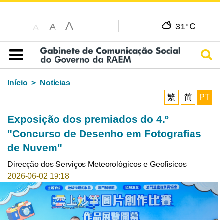
A
C
A
31°
A
Pesq
Índice
Início
Notícias
繁
简
PT
Exposição dos premiados do 4.º
"Concurso de Desenho em Fotografias
de Nuvem"
Direcção dos Serviços Meteorológicos e Geofísicos
2026-06-02 19:18