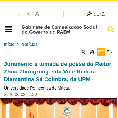
A
C
A
35°
A
Pesq
Índice
Início
Notícias
繁
简
PT
EN
Juramento e tomada de posse do Reitor
Zhou Zhongrong e da Vice-Reitora
Diamantina Sá Coimbra, da UPM
Universidade Politécnica de Macau
2026-06-02 11:30