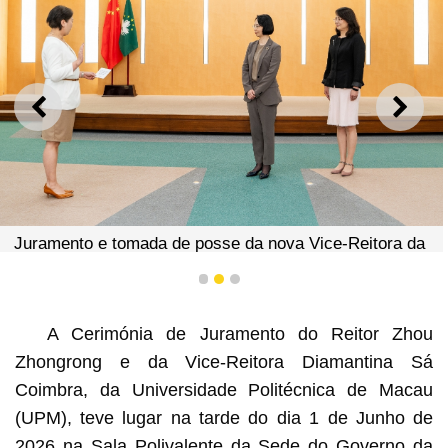
ANTERIOR
SEGU
Juramento e tomada de posse da nova Vice-Reitora da
UPM, Diamantina Sá Coimbra
1
2
3
A Cerimónia de Juramento do Reitor Zhou
Zhongrong e da Vice-Reitora Diamantina Sá
Coimbra, da Universidade Politécnica de Macau
(UPM), teve lugar na tarde do dia 1 de Junho de
2026 na Sala Polivalente da Sede do Governo da