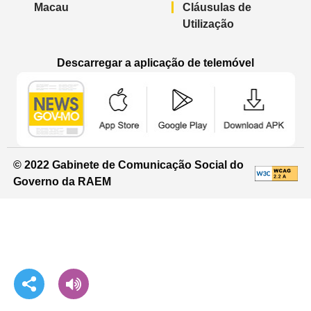
Macau
Cláusulas de
Utilização
Descarregar a aplicação de telemóvel
Aplicação de telemóvel “Notícias do G
Aplicação de telemóvel “
Aplicação 
© 2022 Gabinete de Comunicação Social do
Governo da RAEM