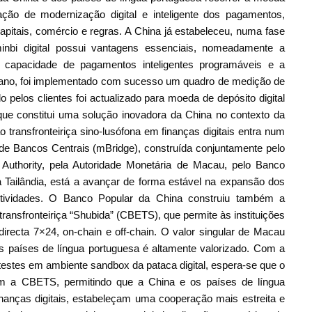
ção de modernização digital e inteligente dos pagamentos,
capitais, comércio e regras. A China já estabeleceu, numa fase
minbi digital possui vantagens essenciais, nomeadamente a
a capacidade de pagamentos inteligentes programáveis e a
e ano, foi implementado com sucesso um quadro de medição de
o pelos clientes foi actualizado para moeda de depósito digital
ue constitui uma solução inovadora da China no contexto da
o transfronteiriça sino-lusófona em finanças digitais entra num
s de Bancos Centrais (mBridge), construída conjuntamente pelo
uthority, pela Autoridade Monetária de Macau, pelo Banco
Tailândia, está a avançar de forma estável na expansão dos
ividades. O Banco Popular da China construiu também a
 transfronteiriça “Shubida” (CBETS), que permite às instituições
 directa 7×24, on-chain e off-chain. O valor singular de Macau
s países de língua portuguesa é altamente valorizado. Com a
stes em ambiente sandbox da pataca digital, espera-se que o
com a CBETS, permitindo que a China e os países de língua
nanças digitais, estabeleçam uma cooperação mais estreita e