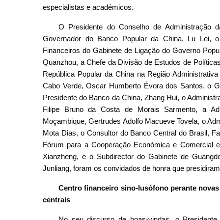
especialistas e académicos.
O Presidente do Conselho de Administração d
Governador do Banco Popular da China, Lu Lei, 
Financeiros do Gabinete de Ligação do Governo Popul
Quanzhou, a Chefe da Divisão de Estudos de Políticas
República Popular da China na Região Administrativ
Cabo Verde, Oscar Humberto Évora dos Santos, o Go
Presidente do Banco da China, Zhang Hui, o Administr
Filipe Bruno da Costa de Morais Sarmento, a Ad
Moçambique, Gertrudes Adolfo Macueve Tovela, o Admi
Mota Dias, o Consultor do Banco Central do Brasil, F
Fórum para a Cooperação Económica e Comercial en
Xianzheng, e o Subdirector do Gabinete de Guangdo
Junliang, foram os convidados de honra que presidiram
Centro financeiro sino-lusófono perante nova
centrais
No seu discurso de boas-vindas, o Presidente