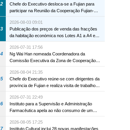
2
Chefe do Executivo desloca-se a Fujian para
participar na Reunião da Cooperação Fujian-
Macau
2026-08-03 09:01
3
Publicação dos preços de venda das fracções
da habitação económica nos Lotes A1 a A4 e
A12 da Zona A dos Novos Aterros
2026-07-31 17:56
4
Ng Wai Han nomeada Coordenadora da
Comissão Executiva da Zona de Cooperação
Aprofundada entre Guangdong e Macau em
2026-08-04 21:35
Hengqin
5
Chefe do Executivo reúne-se com dirigentes da
província de Fujian e realiza visita de trabalho
em Fuzhou
2026-07-31 22:49
6
Instituto para a Supervisão e Administração
Farmacêutica apela ao não consumo de um
produto com substâncias medicamentosas
2026-08-05 17:25
ocidentais
7
Instituto Cultural inclui 28 novas manifestações