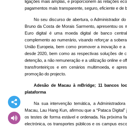
ligações mais amplas, e proporcionem às relações eco
pagamentos mais transparente, seguro, eficiente e de b
No seu discurso de abertura, o Administrador do
Bruno da Costa de Morais Sarmento, apresentou os ma
Euro digital é uma moeda digital de banco centra
complemento ao numerário, visando reforçar a soberan
União Europeia, bem como promover a inovação e a in
desde 2020, bem como as respectivas soluções de con
detenção, a não remuneração e a utilização online e o
transfronteiriços e em cenários multimoeda, e apr
promoção do projecto.
Adesão de Macau à mBridge; 11 bancos loca
plataforma
Na sua intervenção temática, a Administradora
Macau, Lau Hang Kun, afirmou que a “Pataca Digital” 
os testes de forma estável e ordenada. Na próxima f
electrónica, os transportes públicos e os campus esco