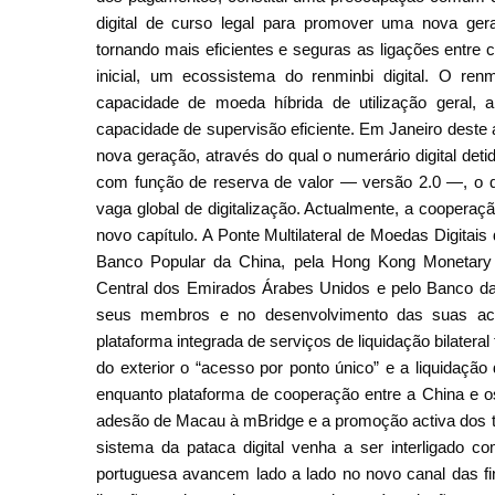
digital de curso legal para promover uma nova gera
tornando mais eficientes e seguras as ligações entre 
inicial, um ecossistema do renminbi digital. O ren
capacidade de moeda híbrida de utilização geral, 
capacidade de supervisão eficiente. Em Janeiro dest
nova geração, através do qual o numerário digital detid
com função de reserva de valor — versão 2.0 —, o q
vaga global de digitalização. Actualmente, a cooperaçã
novo capítulo. A Ponte Multilateral de Moedas Digitai
Banco Popular da China, pela Hong Kong Monetary A
Central dos Emirados Árabes Unidos e pelo Banco da 
seus membros e no desenvolvimento das suas act
plataforma integrada de serviços de liquidação bilateral
do exterior o “acesso por ponto único” e a liquidação
enquanto plataforma de cooperação entre a China e o
adesão de Macau à mBridge e a promoção activa dos te
sistema da pataca digital venha a ser interligado 
portuguesa avancem lado a lado no novo canal das fi