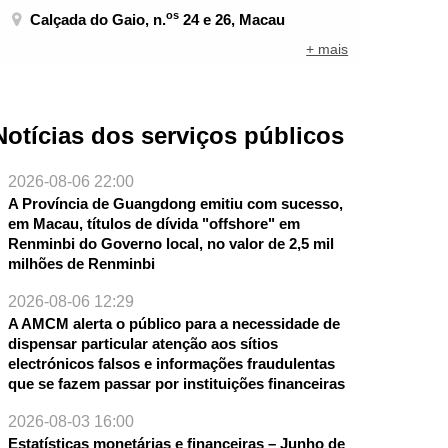
os
Calçada do Gaio, n.
24 e 26, Macau
+ mais
Notícias dos serviços públicos
2026-08-06 22:00
A Província de Guangdong emitiu com sucesso,
em Macau, títulos de dívida "offshore" em
Renminbi do Governo local, no valor de 2,5 mil
milhões de Renminbi
2026-08-06 12:29
A AMCM alerta o público para a necessidade de
dispensar particular atenção aos sítios
electrónicos falsos e informações fraudulentas
que se fazem passar por instituições financeiras
NTE
2026-08-03 16:00
Estatísticas monetárias e financeiras – Junho de