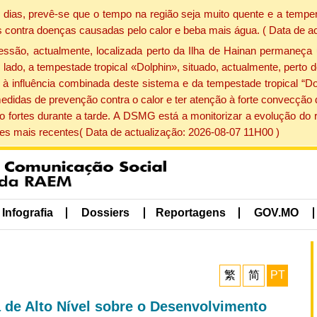
dias, prevê-se que o tempo na região seja muito quente e a temper
 contra doenças causadas pelo calor e beba mais água. ( Data de a
ão, actualmente, localizada perto da Ilha de Hainan permaneça 
lado, a tempestade tropical «Dolphin», situado, actualmente, perto 
à influência combinada deste sistema e da tempestade tropical “Do
edidas de prevenção contra o calor e ter atenção à forte convecçã
o fortes durante a tarde. A DSMG está a monitorizar a evolução do r
s mais recentes( Data de actualização: 2026-08-07 11H00 )
Infografia
Dossiers
Reportagens
GOV.MO
繁
简
PT
 de Alto Nível sobre o Desenvolvimento