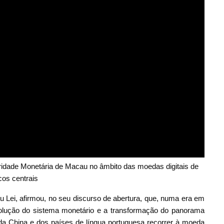
oridade Monetária de Macau no âmbito das moedas digitais de
os centrais
 Lei, afirmou, no seu discurso de abertura, que, numa era em
volução do sistema monetário e a transformação do panorama
 China e dos países de língua portuguesa recorrer à moeda