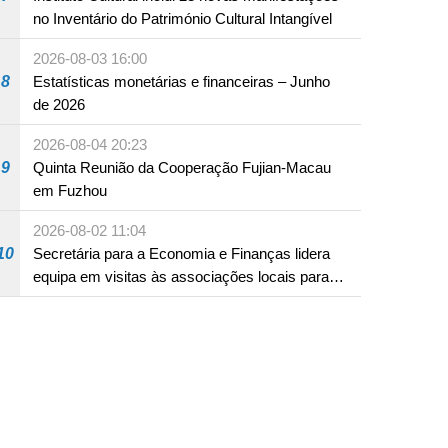
no Inventário do Património Cultural Intangível
2026-08-03 16:00
8
Estatísticas monetárias e financeiras – Junho
de 2026
2026-08-04 20:23
9
Quinta Reunião da Cooperação Fujian-Macau
em Fuzhou
2026-08-02 11:04
10
Secretária para a Economia e Finanças lidera
equipa em visitas às associações locais para
consolidar consensos e promover os trabalhos
nas áreas económica e social