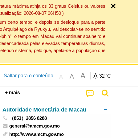
atura máxima atinja os 33 graus Celsius ou valores
ctualização: 2026-08-07 06H50 )
um certo tempo, e depois se desloque para a parte
do Arquipélago de Ryukyu, vai descolar-se no sentido
lphin”, o tempo em Macau vai continuar soalheiro e
o desencadeada pelas elevadas temperaturas diurnas,
eferido sistema, pelo que, apela-se à população que
A
A
Saltar para o conteúdo
32°
C
A
+ mais
Autoridade Monetária de Macau
（853）2856 8288
general@amcm.gov.mo
http://www.amcm.gov.mo