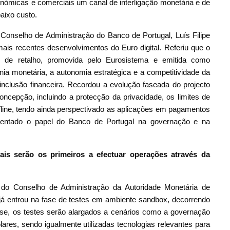
nómicas e comerciais um canal de interligação monetária e de
aixo custo.
 Conselho de Administração do Banco de Portugal, Luís Filipe
is recentes desenvolvimentos do Euro digital. Referiu que o
l de retalho, promovida pelo Eurosistema e emitida como
ia monetária, a autonomia estratégica e a competitividade da
clusão financeira. Recordou a evolução faseada do projecto
cepção, incluindo a protecção da privacidade, os limites de
ffline, tendo ainda perspectivado as aplicações em pagamentos
esentado o papel do Banco de Portugal na governação e na
is serão os primeiros a efectuar operações através da
 do Conselho de Administração da Autoridade Monetária de
já entrou na fase de testes em ambiente sandbox, decorrendo
ase, os testes serão alargados a cenários como a governação
lares, sendo igualmente utilizadas tecnologias relevantes para