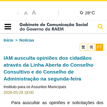
A
C
A
28°
A
Pesq
Índice
Início
Notícias
繁
简
PT
IAM ausculta opiniões dos cidadãos
através da Linha Aberta do Conselho
Consultivo e do Conselho de
Administração na segunda-feira
Instituto para os Assuntos Municipais
2026-05-29 18:00
Para auscultar as opiniões e solicitações dos