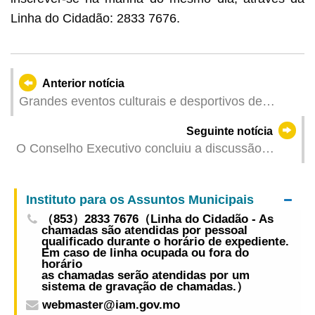
Linha do Cidadão: 2833 7676.
Anterior notícia
Grandes eventos culturais e desportivos de
Junho florescem por toda a cidade para dar a
Seguinte notícia
conhecer uma Macau dinâmica, cultural e feliz
O Conselho Executivo concluiu a discussão
sobre o projecto de regulamento administrativo
intitulado “Plano de comparticipação pecuniária
Instituto para os Assuntos Municipais
no desenvolvimento económico para o ano de
（853）2833 7676（Linha do Cidadão - As
2026”
chamadas são atendidas por pessoal
qualificado durante o horário de expediente.
Em caso de linha ocupada ou fora do
horário
as chamadas serão atendidas por um
sistema de gravação de chamadas.）
webmaster@iam.gov.mo