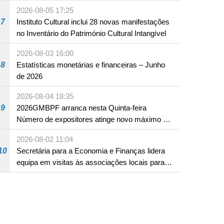
produto com substâncias medicamentosas
2026-08-05 17:25
ocidentais
7
Instituto Cultural inclui 28 novas manifestações
no Inventário do Património Cultural Intangível
2026-08-03 16:00
8
Estatísticas monetárias e financeiras – Junho
de 2026
2026-08-04 18:35
9
2026GMBPF arranca nesta Quinta-feira
Número de expositores atinge novo máximo em
18 anos
2026-08-02 11:04
10
Secretária para a Economia e Finanças lidera
equipa em visitas às associações locais para
consolidar consensos e promover os trabalhos
nas áreas económica e social