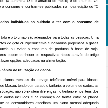
bidos (a auramina O e o amarelo de metilo) e de chumbo. Os
 e o consumo encontram-se publicados na nova edição do “O
inados indivíduos ao cuidado a ter com o consumo de
e tofu e o tofu não são adequados para todas as pessoas. Uma
entes de gota ou hiperuricemia e indivíduos propensos a gases
 cautela ou evitar o consumo de produtos à base de soja,
res podem conhecer os respectivos riscos através do artigo
a fazer opções adequadas na alimentação.
hábito de utilização de dados
planos mensais do serviço telefónico móvel para idosos,
 de Macau, tendo comparado o tarifário, o volume de dados, as
gação, não só existem diferenças no tarifário e nos itens dos
 dados incluídos e na cobrança de tarifas entre os planos
que os consumidores escolham um plano mensal adequado