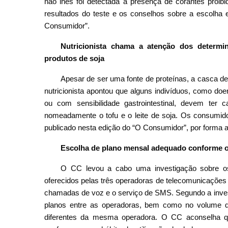
não lhes foi detectada a presença de corantes proi
resultados do teste e os conselhos sobre a escolha
Consumidor”.
Nutricionista chama a atenção dos determ
produtos de soja
Apesar de ser uma fonte de proteínas, a casca d
nutricionista apontou que alguns indivíduos, como do
ou com sensibilidade gastrointestinal, devem ter
nomeadamente o tofu e o leite de soja. Os consumido
publicado nesta edição do “O Consumidor”, por forma 
Escolha de plano mensal adequado conforme o 
O CC levou a cabo uma investigação sobre os 
oferecidos pelas três operadoras de telecomunicações
chamadas de voz e o serviço de SMS. Segundo a investi
planos entre as operadoras, bem como no volume de
diferentes da mesma operadora. O CC aconselha 