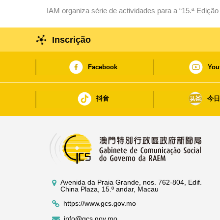
IAM organiza série de actividades para a “15.ª Ediç
público a construírem juntos a cidade da segurança a
Inscrição
Facebook
You
抖音
今
Avenida da Praia Grande, nos. 762-804, Edif.
China Plaza, 15.º andar, Macau
https://www.gcs.gov.mo
info@gcs.gov.mo