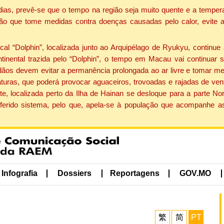
dias, prevê-se que o tempo na região seja muito quente e a tempe
ão que tome medidas contra doenças causadas pelo calor, evite ac
 “Dolphin”, localizada junto ao Arquipélago de Ryukyu, continue 
ntinental trazida pelo “Dolphin”, o tempo em Macau vai continuar
dãos devem evitar a permanência prolongada ao ar livre e tomar m
ras, que poderá provocar aguaceiros, trovoadas e rajadas de vento 
e, localizada perto da Ilha de Hainan se desloque para a parte No
ferido sistema, pelo que, apela-se à população que acompanhe a
Infografia
Dossiers
Reportagens
GOV.MO
繁
简
PT