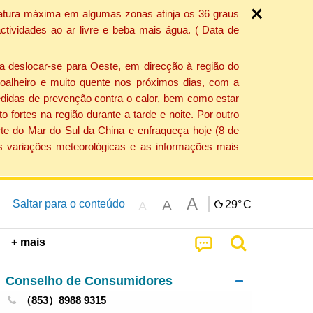
ratura máxima em algumas zonas atinja os 36 graus
tividades ao ar livre e beba mais água. ( Data de
a deslocar-se para Oeste, em direcção à região do
 soalheiro e muito quente nos próximos dias, com a
edidas de prevenção contra o calor, bem como estar
fortes na região durante a tarde e noite. Por outro
rte do Mar do Sul da China e enfraqueça hoje (8 de
s variações meteorológicas e as informações mais
A
A
Saltar para o conteúdo
29°
C
A
+ mais
Conselho de Consumidores
（853）8988 9315