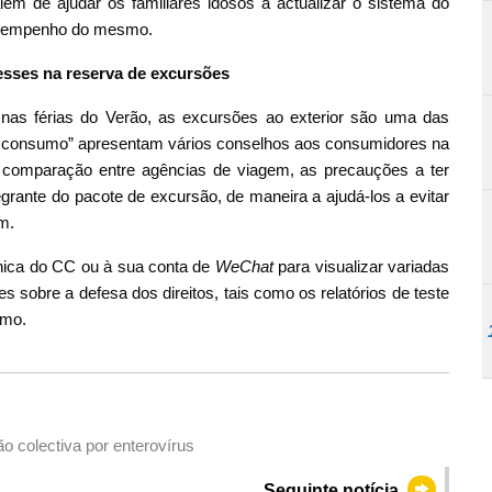
lém de ajudar os familiares idosos a actualizar o sistema do
desempenho do mesmo.
resses na reserva de excursões
as férias do Verão, as excursões ao exterior são uma das
e consumo” apresentam vários conselhos aos consumidores na
 comparação entre agências de viagem, as precauções a ter
egrante do pacote de excursão, de maneira a ajudá-los a evitar
m.
nica do CC ou à sua conta de
WeChat
para visualizar variadas
 sobre a defesa dos direitos, tais como os relatórios de teste
umo.
o colectiva por enterovírus
Seguinte notícia