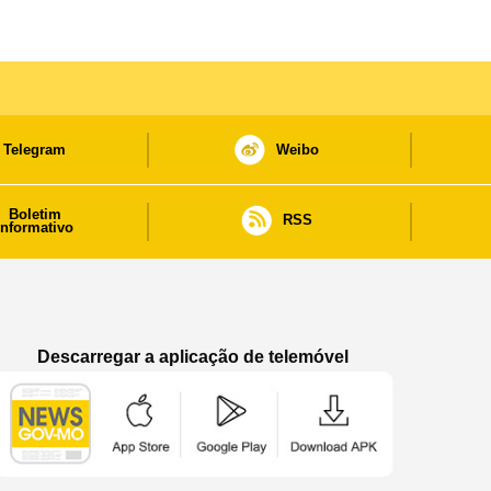
Telegram
Weibo
Boletim
RSS
informativo
Descarregar a aplicação de telemóvel
Aplicação de telemóvel “Notícias do Governo
Aplicação de telemóvel “Notícia
Aplicação de telem