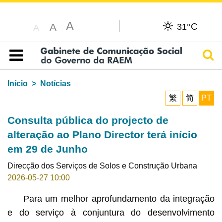
A
C
A
31°
A
Pesq
Índice
Início
Notícias
繁
简
PT
Consulta pública do projecto de
alteração ao Plano Director terá início
em 29 de Junho
Direcção dos Serviços de Solos e Construção Urbana
2026-05-27 10:00
Para um melhor aprofundamento da integração
e do serviço à conjuntura do desenvolvimento