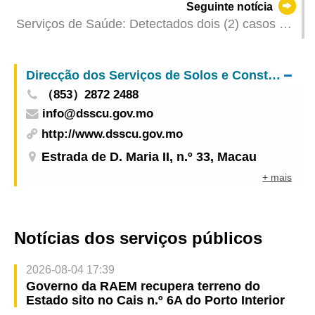
Seguinte notícia
celebrar o “Dia do Património Cultural e Natural
Serviços de Saúde: Detectados dois (2) casos de
da China”
infecção colectiva de gripe
Direcção dos Serviços de Solos e Construção Urbana
（853）2872 2488
info@dsscu.gov.mo
http://www.dsscu.gov.mo
Estrada de D. Maria II, n.º 33, Macau
+ mais
Notícias dos serviços públicos
2026-08-04 17:39
Governo da RAEM recupera terreno do
Estado sito no Cais n.º 6A do Porto Interior