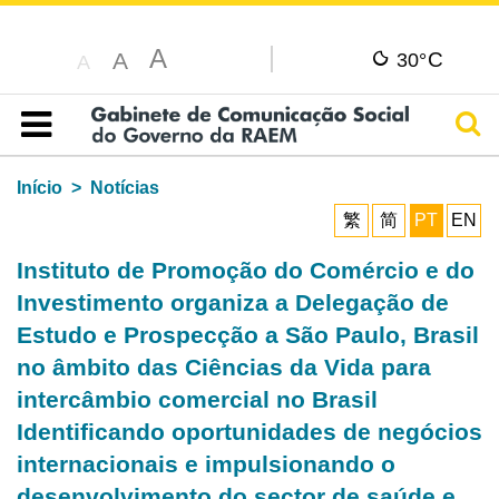
A
C
A
30°
A
Pesq
Índice
Início
Notícias
繁
简
PT
EN
Instituto de Promoção do Comércio e do
Investimento organiza a Delegação de
Estudo e Prospecção a São Paulo, Brasil
no âmbito das Ciências da Vida para
intercâmbio comercial no Brasil
Identificando oportunidades de negócios
internacionais e impulsionando o
desenvolvimento do sector de saúde e