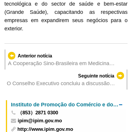
tecnológica e do sector de saúde e bem-estar
(Grande Saúde), capacitando as respectivas
empresas em expandirem seus negócios para o
exterior.
Anterior notícia
A Cooperação Sino-Brasileira em Medicina
Tradicional Chinesa Alcança um Novo Patamar
Seguinte notícia
Parque GMTCM assina Memorando de
O Conselho Executivo concluiu a discussão
Entendimento com o Conselho Federal de
sobre o projecto de regulamento administrativo
Farmácia do Brasil
intitulado “Organização e funcionamento da
Instituto de Promoção do Comércio e do Investimento
Direcção dos Serviços de Obras Públicas”
（853）2871 0300
ipim@ipim.gov.mo
http://www.ipim.gov.mo