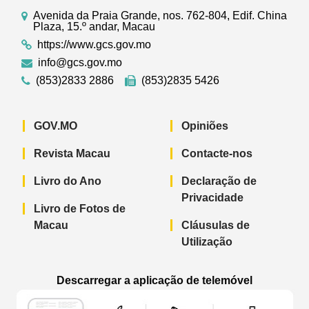
Avenida da Praia Grande, nos. 762-804, Edif. China
Plaza, 15.º andar, Macau
https://www.gcs.gov.mo
info@gcs.gov.mo
(853)2833 2886
(853)2835 5426
GOV.MO
Opiniões
Revista Macau
Contacte-nos
Livro do Ano
Declaração de
Privacidade
Livro de Fotos de
Macau
Cláusulas de
Utilização
Descarregar a aplicação de telemóvel
Aplicação de telemóvel “Notícias do G
Aplicação de telemóvel “
Aplicação 