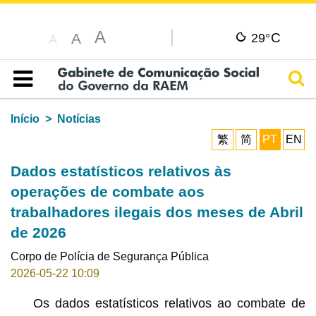
A
C
A
29°
A
Pesq
Índice
Início
Notícias
繁
简
PT
EN
Dados estatísticos relativos às
operações de combate aos
trabalhadores ilegais dos meses de Abril
de 2026
Corpo de Polícia de Segurança Pública
2026-05-22 10:09
Os dados estatísticos relativos ao combate de