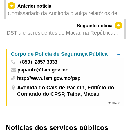
Anterior notícia
Comissariado da Auditoria divulga relatórios de
“Acompanhamento dos relatórios de auditoria do
Seguinte notícia
ano de 2020” e de “Fiscalização do Programa de
DST alerta residentes de Macau na República
Desenvolvimento e Aperfeiçoamento Contínuo”
Democrática do Congo para prevenção do surto
de Ébola
Corpo de Polícia de Segurança Pública
（853）2857 3333
psp-info@fsm.gov.mo
http://www.fsm.gov.mo/psp
Avenida do Cais de Pac On, Edifício do
Comando do CPSP, Taipa, Macau
+ mais
Notícias dos serviços públicos