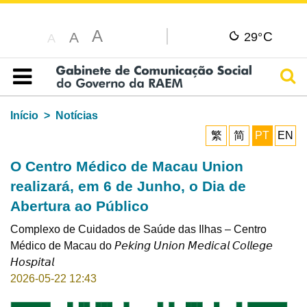
A
C
A
29°
A
Pesq
Índice
Início
Notícias
繁
简
PT
EN
O Centro Médico de Macau Union
realizará, em 6 de Junho, o Dia de
Abertura ao Público
Complexo de Cuidados de Saúde das Ilhas – Centro
Médico de Macau do 𝘗𝘦𝘬𝘪𝘯𝘨 𝘜𝘯𝘪𝘰𝘯 𝘔𝘦𝘥𝘪𝘤𝘢𝘭 𝘊𝘰𝘭𝘭𝘦𝘨𝘦
𝘏𝘰𝘴𝘱𝘪𝘵𝘢𝘭
2026-05-22 12:43