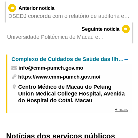
Anterior notícia
DSEDJ concorda com o relatório de auditoria e já
implementou várias medidas de optimização no
Seguinte notícia
Programa de Desenvolvimento e
Universidade Politécnica de Macau e
Aperfeiçoamento Contínuo
Universidade Católica Portuguesa co-
organizaram seminário interdisciplinar sobre
Complexo de Cuidados de Saúde das Ilhas – Centro Médico de Macau do Peking Union Medical College Hospital
linguagem, cérebro e computação para promover
info@cmm-pumch.gov.mo
a cooperação entre a China e Portugal
https://www.cmm-pumch.gov.mo/
Centro Médico de Macau do Peking
Union Medical College Hospital, Avenida
do Hospital do Cotai, Macau
+ mais
Notícias dos serviços públicos