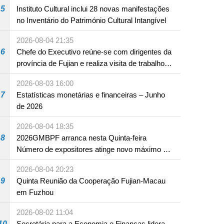
5
Instituto Cultural inclui 28 novas manifestações
no Inventário do Património Cultural Intangível
2026-08-04 21:35
6
Chefe do Executivo reúne-se com dirigentes da
província de Fujian e realiza visita de trabalho
em Fuzhou
2026-08-03 16:00
7
Estatísticas monetárias e financeiras – Junho
de 2026
2026-08-04 18:35
8
2026GMBPF arranca nesta Quinta-feira
Número de expositores atinge novo máximo em
18 anos
2026-08-04 20:23
9
Quinta Reunião da Cooperação Fujian-Macau
em Fuzhou
2026-08-02 11:04
10
Secretária para a Economia e Finanças lidera