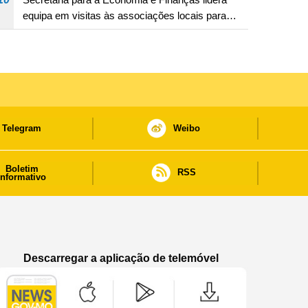
equipa em visitas às associações locais para
consolidar consensos e promover os trabalhos
nas áreas económica e social
Telegram
Weibo
Boletim
RSS
informativo
Descarregar a aplicação de telemóvel
Aplicação de telemóvel “Notícias do Governo
Aplicação de telemóvel “Notícia
Aplicação de telem