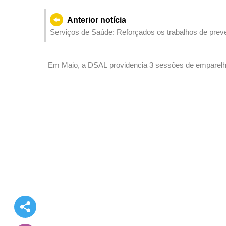
Anterior notícia
Serviços de Saúde: Reforçados os trabalhos de preven
saúde e aos residentes para estarem atentos
Em Maio, a DSAL providencia 3 sessões de emparelham
trabalho