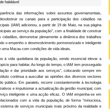
de habitável
parência das informações sobre assuntos governamentais,
desobstruir os canais para a participação dos cidadãos na
cipais (IAM) adicionou, a partir de 19 de Maio, na sua página
icipais ao serviço da população”, com a finalidade de construir
os cidadãos, demonstrar plenamente a dinâmica dos trabalhos
odo o empenho o desenvolvimento pormenorizado e inteligente
de uma Macau com condições de vida ideais.
os à vida quotidiana da população, sendo essencial elevar a
ropício para habitar. Ao longo do tempo, o IAM tem prosseguido
lação e dar prioridade aos serviços", colocando sempre em
tituto continua a auscultar as opiniões dos diversos sectores
o público. Em paralelo, recorre constantemente à tecnologia
rativos e impulsionar a actualização da gestão municipal, com
erviço inteligente e uma acção eficaz. O IAM empenha-se em
relacionados com a vida da população, de forma "minuciosa,
 sistema de serviços municipais mais próximo da realidade e