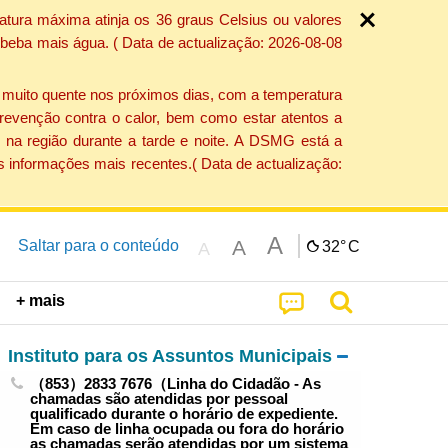
atura máxima atinja os 36 graus Celsius ou valores
 beba mais água. ( Data de actualização: 2026-08-08
e muito quente nos próximos dias, com a temperatura
revenção contra o calor, bem como estar atentos a
 na região durante a tarde e noite. A DSMG está a
s informações mais recentes.( Data de actualização:
A
A
Saltar para o conteúdo
32°
C
A
+ mais
Instituto para os Assuntos Municipais
（853）2833 7676（Linha do Cidadão - As
chamadas são atendidas por pessoal
qualificado durante o horário de expediente.
Em caso de linha ocupada ou fora do horário
as chamadas serão atendidas por um sistema