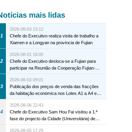
Notícias mais lidas
2026-08-03 23:12
1
Chefe do Executivo realiza visita de trabalho a
Xiamen e a Longyan na província de Fujian
2026-08-01 16:00
2
Chefe do Executivo desloca-se a Fujian para
participar na Reunião da Cooperação Fujian-
Macau
2026-08-03 09:01
3
Publicação dos preços de venda das fracções
da habitação económica nos Lotes A1 a A4 e
A12 da Zona A dos Novos Aterros
2026-08-06 22:43
4
Chefe do Executivo Sam Hou Fai visitou a 1.ª
fase do projecto da Cidade (Universitária) de
Educação Internacional de Macau e Hengqin
2026-08-05 17:25