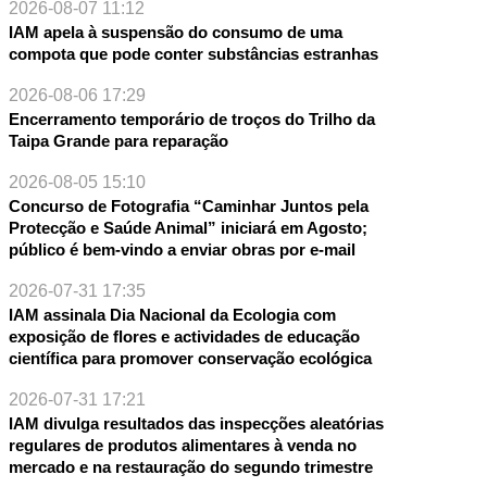
2026-08-07 11:12
IAM apela à suspensão do consumo de uma
compota que pode conter substâncias estranhas
2026-08-06 17:29
Encerramento temporário de troços do Trilho da
Taipa Grande para reparação
2026-08-05 15:10
Concurso de Fotografia “Caminhar Juntos pela
Protecção e Saúde Animal” iniciará em Agosto;
público é bem-vindo a enviar obras por e-mail
2026-07-31 17:35
IAM assinala Dia Nacional da Ecologia com
exposição de flores e actividades de educação
científica para promover conservação ecológica
2026-07-31 17:21
IAM divulga resultados das inspecções aleatórias
regulares de produtos alimentares à venda no
mercado e na restauração do segundo trimestre