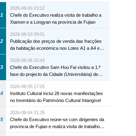
2026-08-03 23:12
1
Chefe do Executivo realiza visita de trabalho a
Xiamen e a Longyan na província de Fujian
2026-08-03 09:01
2
Publicação dos preços de venda das fracções
da habitação económica nos Lotes A1 a A4 e
A12 da Zona A dos Novos Aterros
2026-08-06 22:43
3
Chefe do Executivo Sam Hou Fai visitou a 1.ª
fase do projecto da Cidade (Universitária) de
Educação Internacional de Macau e Hengqin
2026-08-05 17:25
4
Instituto Cultural inclui 28 novas manifestações
no Inventário do Património Cultural Intangível
2026-08-04 21:35
5
Chefe do Executivo reúne-se com dirigentes da
província de Fujian e realiza visita de trabalho
em Fuzhou