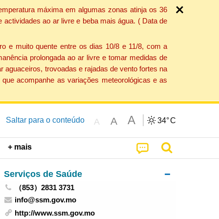
a temperatura máxima em algumas zonas atinja os 36
actividades ao ar livre e beba mais água. ( Data de
o e muito quente entre os dias 10/8 e 11/8, com a
anência prolongada ao ar livre e tomar medidas de
 aguaceiros, trovoadas e rajadas de vento fortes na
ção que acompanhe as variações meteorológicas e as
A
A
Saltar para o conteúdo
34°
C
A
+ mais
Serviços de Saúde
（853）2831 3731
info@ssm.gov.mo
http://www.ssm.gov.mo