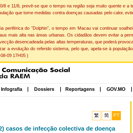
 10/8 e 11/8, prevê-se que o tempo na região seja muito quente e 
pulação que tome medidas contra doenças causadas pelo calor, evite 
periférica do "Dolphin", o tempo em Macau vai continuar soalheir
aus mais alta nas áreas urbanas. Os cidadãos devem evitar a perm
vecção desencadeada pelas altas temperaturas, que poderá provocar
izar a evolução do referido sistema, pelo que, apela-se à popula
-08-09 17H05 )
Infografia
Dossiers
Reportagens
GOV.MO
繁
简
PT
2) casos de infecção colectiva de doença