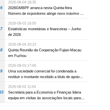
2026-08-04 18:35
6
2026GMBPF arranca nesta Quinta-feira
Número de expositores atinge novo máximo em
18 anos
2026-08-03 16:00
7
Estatísticas monetárias e financeiras – Junho
de 2026
2026-08-04 20:23
8
Quinta Reunião da Cooperação Fujian-Macau
em Fuzhou
2026-08-03 17:00
9
Uma sociedade comercial foi condenada a
restituir o montante recebido a título de apoio
pecuniário para combater a epidemia de 2022,
2026-08-02 11:04
por não ter sido provado que reunia os
10
Secretária para a Economia e Finanças lidera
requisitos para a sua atribuição
equipa em visitas às associações locais para
consolidar consensos e promover os trabalhos
nas áreas económica e social