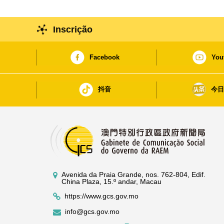
Inscrição
Facebook
You
抖音
今
Avenida da Praia Grande, nos. 762-804, Edif.
China Plaza, 15.º andar, Macau
https://www.gcs.gov.mo
info@gcs.gov.mo