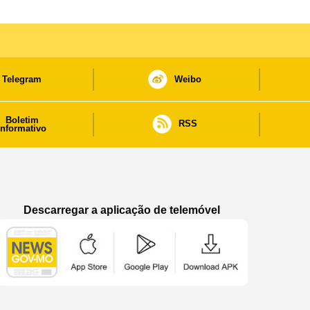
Telegram
Weibo
Boletim
RSS
informativo
Descarregar a aplicação de telemóvel
Aplicação de telemóvel “Notícias do Governo
Aplicação de telemóvel “Notícia
Aplicação de telem