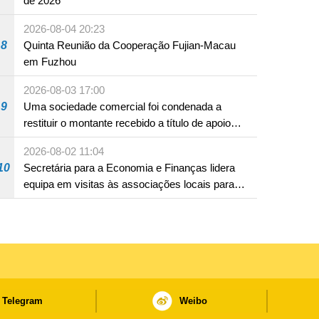
de 2026
2026-08-04 20:23
8
Quinta Reunião da Cooperação Fujian-Macau
em Fuzhou
2026-08-03 17:00
9
Uma sociedade comercial foi condenada a
restituir o montante recebido a título de apoio
pecuniário para combater a epidemia de 2022,
2026-08-02 11:04
por não ter sido provado que reunia os
10
Secretária para a Economia e Finanças lidera
requisitos para a sua atribuição
equipa em visitas às associações locais para
consolidar consensos e promover os trabalhos
nas áreas económica e social
Telegram
Weibo