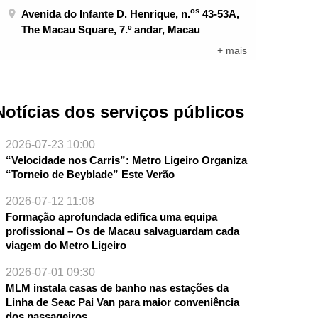
os
Avenida do Infante D. Henrique, n.
43-53A,
The Macau Square, 7.º andar, Macau
+ mais
Notícias dos serviços públicos
2026-07-23 10:00
“Velocidade nos Carris”: Metro Ligeiro Organiza
“Torneio de Beyblade” Este Verão
2026-07-12 11:08
Formação aprofundada edifica uma equipa
profissional – Os de Macau salvaguardam cada
viagem do Metro Ligeiro
2026-07-01 09:30
MLM instala casas de banho nas estações da
Linha de Seac Pai Van para maior conveniência
dos passageiros