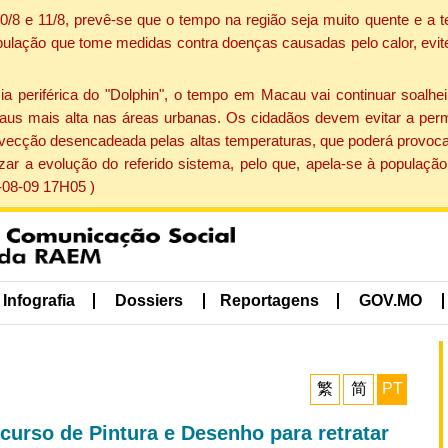
 10/8 e 11/8, prevê-se que o tempo na região seja muito quente e 
pulação que tome medidas contra doenças causadas pelo calor, evite 
periférica do "Dolphin", o tempo em Macau vai continuar soalheir
aus mais alta nas áreas urbanas. Os cidadãos devem evitar a perm
vecção desencadeada pelas altas temperaturas, que poderá provocar
izar a evolução do referido sistema, pelo que, apela-se à popula
-08-09 17H05 )
Infografia
Dossiers
Reportagens
GOV.MO
繁
简
PT
curso de Pintura e Desenho para retratar