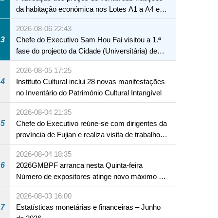
da habitação económica nos Lotes A1 a A4 e
A12 da Zona A dos Novos Aterros
2026-08-06 22:43
3
Chefe do Executivo Sam Hou Fai visitou a 1.ª
fase do projecto da Cidade (Universitária) de
Educação Internacional de Macau e Hengqin
2026-08-05 17:25
4
Instituto Cultural inclui 28 novas manifestações
no Inventário do Património Cultural Intangível
2026-08-04 21:35
5
Chefe do Executivo reúne-se com dirigentes da
província de Fujian e realiza visita de trabalho
em Fuzhou
2026-08-04 18:35
6
2026GMBPF arranca nesta Quinta-feira
Número de expositores atinge novo máximo em
18 anos
2026-08-03 16:00
7
Estatísticas monetárias e financeiras – Junho