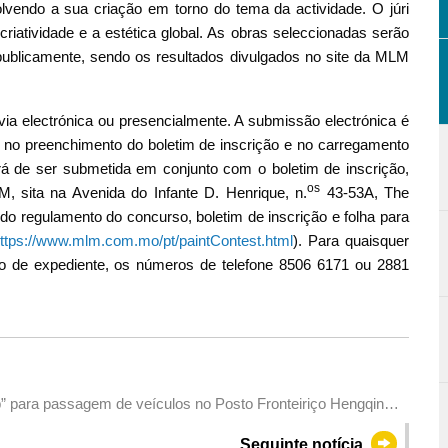
endo a sua criação em torno do tema da actividade. O júri
criatividade e a estética global. As obras seleccionadas serão
ublicamente, sendo os resultados divulgados no site
da MLM
ia electrónica ou presencialmente. A submissão electrónica é
 no preenchimento do boletim de inscrição e no carregamento
rá de ser submetida em conjunto com o boletim de inscrição,
os
, sita na Avenida do Infante D. Henrique, n.
43-53A, The
 regulamento do concurso, boletim de inscrição e folha para
ttps://www.mlm.com.mo/pt/paintContest.html
). Para quaisquer
rio de expediente, os números de telefone 8506 6171 ou 2881
” para passagem de veículos no Posto Fronteiriço Hengqin
Seguinte notícia