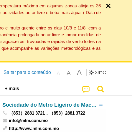
a temperatura máxima em algumas zonas atinja os 36
actividades ao ar livre e beba mais água. ( Data de
o e muito quente entre os dias 10/8 e 11/8, com a
anência prolongada ao ar livre e tomar medidas de
 aguaceiros, trovoadas e rajadas de vento fortes na
ção que acompanhe as variações meteorológicas e as
A
A
Saltar para o conteúdo
34°
C
A
+ mais
Sociedade do Metro Ligeiro de Macau, S.A.
（853）2881 3721，（853）2881 3722
info@mlm.com.mo
http://www.mlm.com.mo