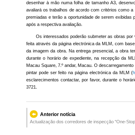
desenhar à mão numa folha de tamanho A3, desenvolv
avaliará os trabalhos de acordo com critérios como a 
premiadas e terão a oportunidade de serem exibidas p
após a respectiva avaliação.
Os interessados poderão submeter as obras por v
feita através da página electrónica da MLM, com base
da imagem da obra. Na entrega presencial, a obra te
durante o horário de expediente, na recepção da MLM
Macau Square, 7.º andar, Macau. O descarregamento do
pintar pode ser feito na página electrónica da MLM (
h
esclarecimentos contactar, por favor, durante o horá
3721.
Anterior notícia
Actualização dos corredores de inspecção “One-Stop
com a aplicação da “passagem fronteiriça inteligente”