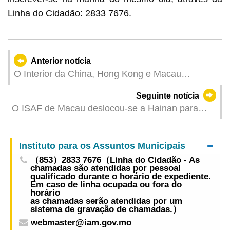
Linha do Cidadão: 2833 7676.
Anterior notícia
O Interior da China, Hong Kong e Macau
assinaram quatro acordos de cooperação, no
Seguinte notícia
sentido de aprofundar o reconhecimento mútuo
O ISAF de Macau deslocou-se a Hainan para
dos padrões de aeronavegabilidade e a
participar na Conferência sobre o
cooperação no âmbito do C929
Desenvolvimento da Medicina Tradicional
Instituto para os Assuntos Municipais
Chinesa no âmbito da Iniciativa “Uma Faixa, Uma
（853）2833 7676（Linha do Cidadão - As
Rota”
chamadas são atendidas por pessoal
qualificado durante o horário de expediente.
Em caso de linha ocupada ou fora do
horário
as chamadas serão atendidas por um
sistema de gravação de chamadas.）
webmaster@iam.gov.mo