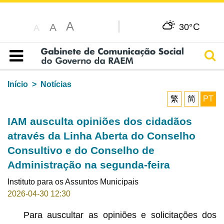
A
C
A
30°
A
Pesq
Índice
Início
Notícias
繁
简
PT
IAM ausculta opiniões dos cidadãos
através da Linha Aberta do Conselho
Consultivo e do Conselho de
Administração na segunda-feira
Instituto para os Assuntos Municipais
2026-04-30 12:30
Para auscultar as opiniões e solicitações dos