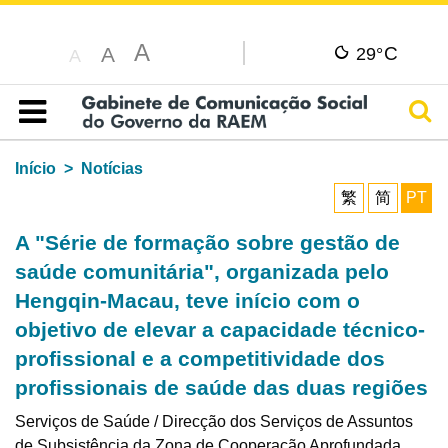
A
C
A
29°
A
Pesq
Índice
Início
Notícias
繁
简
PT
A "Série de formação sobre gestão de
saúde comunitária", organizada pelo
Hengqin-Macau, teve início com o
objetivo de elevar a capacidade técnico-
profissional e a competitividade dos
profissionais de saúde das duas regiões
Serviços de Saúde / Direcção dos Serviços de Assuntos
de Subsistência da Zona de Cooperação Aprofundada