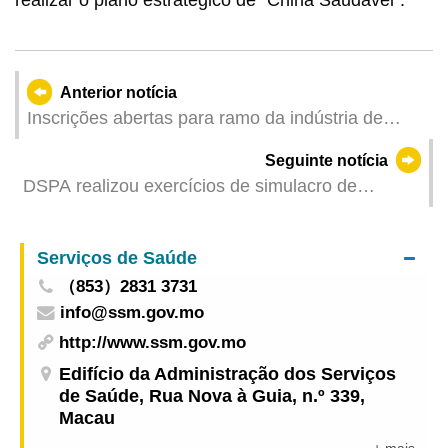
realizar o plano estratégico de "China Saudável".
Anterior notícia
Inscrições abertas para ramo da indústria de
moda para a Visita e Intercâmbio às Indústrias
Seguinte notícia
Culturais e Criativas de Shenzhen
DSPA realizou exercícios de simulacro de
resposta a emergência nas infra-estruturas
ambientais
Serviços de Saúde
（853）2831 3731
info@ssm.gov.mo
http://www.ssm.gov.mo
Edifício da Administração dos Serviços
de Saúde, Rua Nova à Guia, n.º 339,
Macau
+ mais