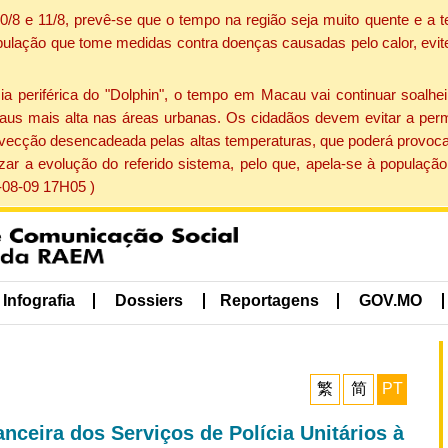
 10/8 e 11/8, prevê-se que o tempo na região seja muito quente e 
pulação que tome medidas contra doenças causadas pelo calor, evite 
periférica do "Dolphin", o tempo em Macau vai continuar soalheir
aus mais alta nas áreas urbanas. Os cidadãos devem evitar a perm
vecção desencadeada pelas altas temperaturas, que poderá provocar
izar a evolução do referido sistema, pelo que, apela-se à popula
-08-09 17H05 )
Infografia
Dossiers
Reportagens
GOV.MO
繁
简
PT
nceira dos Serviços de Polícia Unitários à