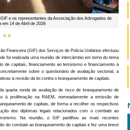
o GIF e os representantes da Associação dos Advogados de
a em 14 de Abril de 2026
1
2
ção Financeira (GIF) dos Serviços de Polícia Unitários efectuou
e foi realizada uma reunião de intercâmbio em torno do tema
 de capitais, financiamento ao terrorismo e financiamento à
oncretamente sobre o questionário de avaliação sectorial, a
ativas à revisão da lei contra o branqueamento de capitais.
 da quarta ronda de avaliação de risco de branqueamento de
mento à proliferação na RAEM, nomeadamente a emissão de
branqueamento de capitais, de forma a recolher os respectivos
ução dos diplomas legais relacionados com o combate ao
rrorismo. Na reunião, o GIF partilhou as mais recentes
ito do combate ao branqueamento de capitais e fez uma breve