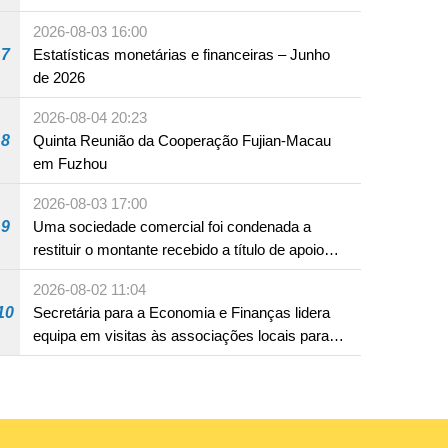
18 anos
2026-08-03 16:00
7
Estatísticas monetárias e financeiras – Junho
de 2026
2026-08-04 20:23
8
Quinta Reunião da Cooperação Fujian-Macau
em Fuzhou
2026-08-03 17:00
9
Uma sociedade comercial foi condenada a
restituir o montante recebido a título de apoio
pecuniário para combater a epidemia de 2022,
2026-08-02 11:04
por não ter sido provado que reunia os
10
Secretária para a Economia e Finanças lidera
requisitos para a sua atribuição
equipa em visitas às associações locais para
consolidar consensos e promover os trabalhos
nas áreas económica e social