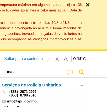
a temperatura máxima em algumas zonas atinja os 36
actividades ao ar livre e beba mais água. ( Data de
o e muito quente entre os dias 10/8 e 11/8, com a
anência prolongada ao ar livre e tomar medidas de
 aguaceiros, trovoadas e rajadas de vento fortes na
ção que acompanhe as variações meteorológicas e as
A
A
Saltar para o conteúdo
34°
C
A
+ mais
Serviços de Polícia Unitários
（853）2871 2999
（853）8798 7510
info@spu.gov.mo