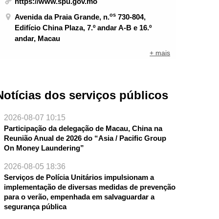
https://www.spu.gov.mo
os
Avenida da Praia Grande, n.
730-804,
Edifício China Plaza, 7.º andar A-B e 16.º
andar, Macau
+ mais
Notícias dos serviços públicos
2026-08-07 10:15
Participação da delegação de Macau, China na
Reunião Anual de 2026 do “Asia / Pacific Group
On Money Laundering”
NTE
2026-08-05 18:36
Serviços de Polícia Unitários impulsionam a
implementação de diversas medidas de prevenção
para o verão, empenhada em salvaguardar a
segurança pública