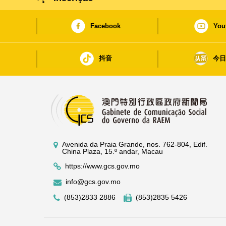
Facebook
You
抖音
今
Avenida da Praia Grande, nos. 762-804, Edif.
China Plaza, 15.º andar, Macau
https://www.gcs.gov.mo
info@gcs.gov.mo
(853)2833 2886
(853)2835 5426