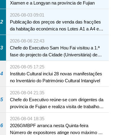
Xiamen e a Longyan na província de Fujian
2026-08-03 09:01
2
Publicação dos preços de venda das fracções
da habitação económica nos Lotes A1 a A4 e
A12 da Zona A dos Novos Aterros
2026-08-06 22:43
3
Chefe do Executivo Sam Hou Fai visitou a 1.ª
fase do projecto da Cidade (Universitária) de
Educação Internacional de Macau e Hengqin
2026-08-05 17:25
4
Instituto Cultural inclui 28 novas manifestações
no Inventário do Património Cultural Intangível
2026-08-04 21:35
5
Chefe do Executivo reúne-se com dirigentes da
província de Fujian e realiza visita de trabalho
em Fuzhou
2026-08-04 18:35
6
2026GMBPF arranca nesta Quinta-feira
Número de expositores atinge novo máximo em