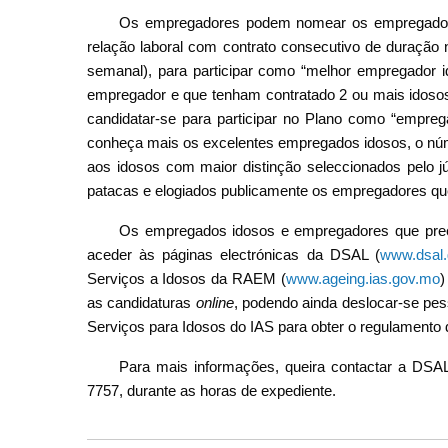
Os empregadores podem nomear os empregados
relação laboral com contrato consecutivo de duração 
semanal), para participar como “melhor empregador i
empregador e que tenham contratado 2 ou mais idos
candidatar-se para participar no Plano como “empreg
conheça mais os excelentes empregados idosos, o núme
aos idosos com maior distinção seleccionados pelo jú
patacas e elogiados publicamente os empregadores que
Os empregados idosos e empregadores que preen
aceder às páginas electrónicas da DSAL (
www.dsal
Serviços a Idosos da RAEM (
www.ageing.ias.gov.mo
)
as candidaturas
online
, podendo ainda deslocar-se pe
Serviços para Idosos do IAS para obter o regulamento d
Para mais informações, queira contactar a DSAL 
7757, durante as horas de expediente.