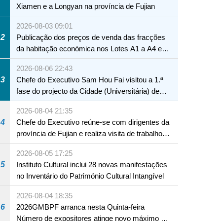
Xiamen e a Longyan na província de Fujian
2026-08-03 09:01
2
Publicação dos preços de venda das fracções
da habitação económica nos Lotes A1 a A4 e
A12 da Zona A dos Novos Aterros
2026-08-06 22:43
3
Chefe do Executivo Sam Hou Fai visitou a 1.ª
fase do projecto da Cidade (Universitária) de
Educação Internacional de Macau e Hengqin
2026-08-04 21:35
4
Chefe do Executivo reúne-se com dirigentes da
província de Fujian e realiza visita de trabalho
em Fuzhou
2026-08-05 17:25
5
Instituto Cultural inclui 28 novas manifestações
no Inventário do Património Cultural Intangível
2026-08-04 18:35
6
2026GMBPF arranca nesta Quinta-feira
Número de expositores atinge novo máximo em