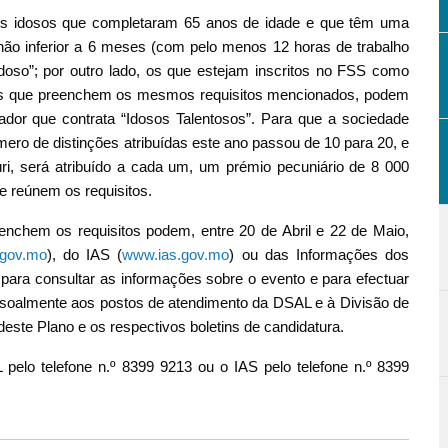
 idosos que completaram 65 anos de idade e que têm uma
não inferior a 6 meses (com pelo menos 12 horas de trabalho
doso”; por outro lado, os que estejam inscritos no FSS como
os que preenchem os mesmos requisitos mencionados, podem
ador que contrata “Idosos Talentosos”. Para que a sociedade
ro de distinções atribuídas este ano passou de 10 para 20, e
ri, será atribuído a cada um, um prémio pecuniário de 8 000
 reúnem os requisitos.
chem os requisitos podem, entre 20 de Abril e 22 de Maio,
.gov.mo
), do IAS (
www.ias.gov.mo
) ou das Informações dos
 para consultar as informações sobre o evento e para efectuar
ssoalmente aos postos de atendimento da DSAL e à Divisão de
este Plano e os respectivos boletins de candidatura.
pelo telefone n.º 8399 9213 ou o IAS pelo telefone n.º 8399