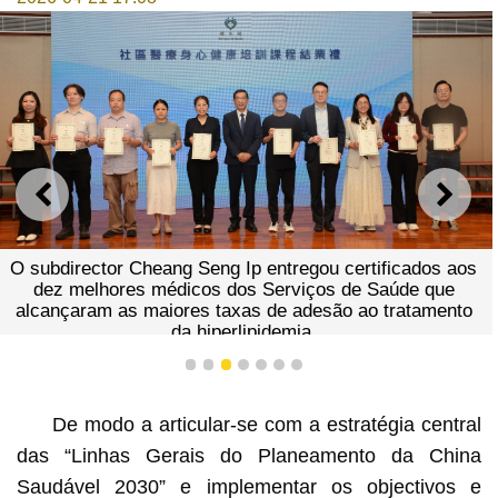
ANTERIOR
SEGU
O subdirector Cheang Seng Ip entregou certificados aos
dez melhores médicos dos Serviços de Saúde que
alcançaram as maiores taxas de adesão ao tratamento
da hiperlipidemia.
1
2
3
4
5
6
7
De modo a articular-se com a estratégia central
das “Linhas Gerais do Planeamento da China
Saudável 2030” e implementar os objectivos e