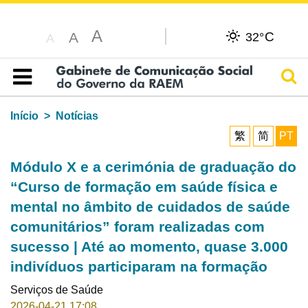
A
C
A
32°
A
Pesq
Índice
Início
Notícias
繁
简
PT
Módulo X e a cerimónia de graduação do
“Curso de formação em saúde física e
mental no âmbito de cuidados de saúde
comunitários” foram realizadas com
sucesso | Até ao momento, quase 3.000
indivíduos participaram na formação
Serviços de Saúde
2026-04-21 17:08