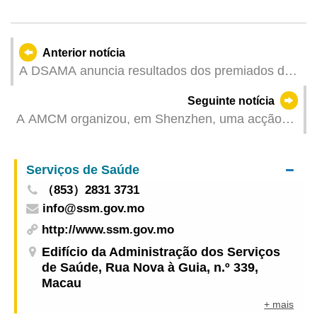
Anterior notícia
A DSAMA anuncia resultados dos premiados da
4.ª ronda e final do Jogo de perguntas e
Seguinte notícia
respostas “Garantir a segurança no
A AMCM organizou, em Shenzhen, uma acção
abastecimento de água”
de promoção da actividade de fundos de
investimento de Macau
Serviços de Saúde
（853）2831 3731
info@ssm.gov.mo
http://www.ssm.gov.mo
Edifício da Administração dos Serviços
de Saúde, Rua Nova à Guia, n.º 339,
Macau
+ mais