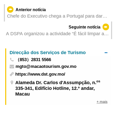
Anterior notícia
Chefe do Executivo chega a Portugal para dar
início à primeira etapa da sua visita à Europa
Seguinte notícia
A DSPA organizou a actividade “É fácil limpar a
praia”, com o objectivo de divulgar a protecção
ambiental e a baixa emissão de carbono
Direcção dos Serviços de Turismo
（853）2831 5566
mgto@macaotourism.gov.mo
https://www.dst.gov.mo/
os
Alameda Dr. Carlos d'Assumpção, n.
335-341, Edifício Hotline, 12.º andar,
Macau
+ mais