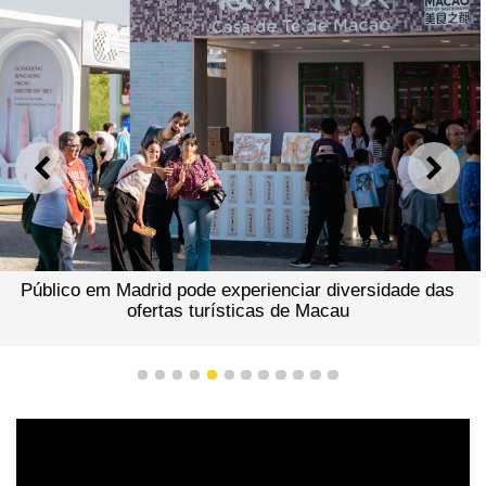
ANTERIOR
SEGU
Público em Madrid pode experienciar diversidade das
ofertas turísticas de Macau
1
2
3
4
5
6
7
8
9
10
11
12