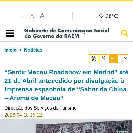
A
C
A
28°
A
Pesq
Índice
Início
Notícias
繁
简
PT
EN
“Sentir Macau Roadshow em Madrid” até
21 de Abril antecedido por divulgação à
imprensa espanhola de “Sabor da China
– Aroma de Macau”
Direcção dos Serviços de Turismo
2026-04-18 15:12