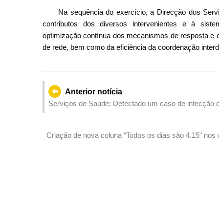
Na sequência do exercício, a Direcção dos Servi
contributos dos diversos intervenientes e à sist
optimização contínua dos mecanismos de resposta e o 
de rede, bem como da eficiência da coordenação inter
Anterior notícia
Serviços de Saúde: Detectado um caso de infecção co
Criação de nova coluna “Todos os dias são 4.15” nos
Administrativa Especial de Macau para divulgar as ma
intensa neste âmbito que conta com participação de t