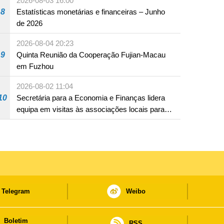
2026-08-03 16:00
8
Estatísticas monetárias e financeiras – Junho
de 2026
2026-08-04 20:23
9
Quinta Reunião da Cooperação Fujian-Macau
em Fuzhou
2026-08-02 11:04
10
Secretária para a Economia e Finanças lidera
equipa em visitas às associações locais para
consolidar consensos e promover os trabalhos
nas áreas económica e social
Telegram
Weibo
Boletim
RSS