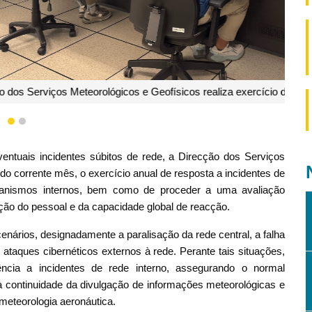
cos realiza exercício de resposta a incidentes de rede
1
2
entuais incidentes súbitos de rede, a Direcção dos Serviços
 do corrente mês, o exercício anual de resposta a incidentes de
ecanismos internos, bem como de proceder a uma avaliação
ção do pessoal e da capacidade global de reacção.
nários, designadamente a paralisação da rede central, a falha
 ataques cibernéticos externos à rede. Perante tais situações,
ncia a incidentes de rede interno, assegurando o normal
a continuidade da divulgação de informações meteorológicas e
 meteorologia aeronáutica.