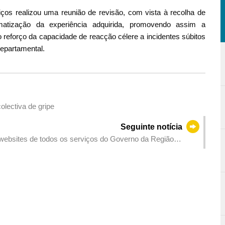
ços realizou uma reunião de revisão, com vista à recolha de
ematização da experiência adquirida, promovendo assim a
reforço da capacidade de reacção célere a incidentes súbitos
departamental.
lectiva de gripe
Seguinte notícia
 websites de todos os serviços do Governo da Região
térias relativas à segurança nacional e criar uma atmosfera
oda a população