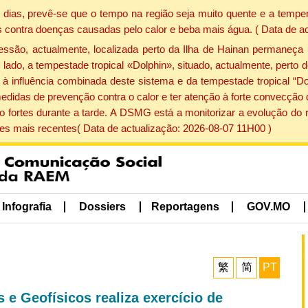
dias, prevê-se que o tempo na região seja muito quente e a temper
 contra doenças causadas pelo calor e beba mais água. ( Data de a
ão, actualmente, localizada perto da Ilha de Hainan permaneça 
lado, a tempestade tropical «Dolphin», situado, actualmente, perto 
à influência combinada deste sistema e da tempestade tropical “Do
edidas de prevenção contra o calor e ter atenção à forte convecçã
o fortes durante a tarde. A DSMG está a monitorizar a evolução do r
s mais recentes( Data de actualização: 2026-08-07 11H00 )
Infografia
Dossiers
Reportagens
GOV.MO
繁
简
PT
 e Geofísicos realiza exercício de