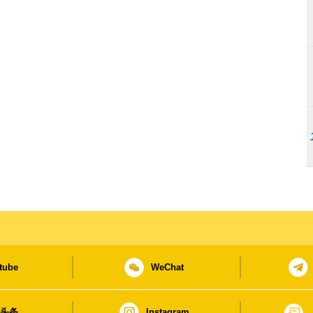
tube
WeChat
日头条
Instagram