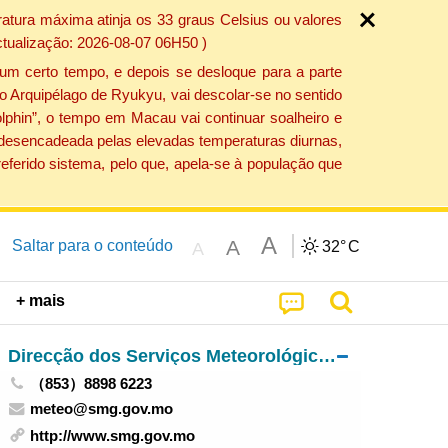
atura máxima atinja os 33 graus Celsius ou valores
ctualização: 2026-08-07 06H50 )
um certo tempo, e depois se desloque para a parte
do Arquipélago de Ryukyu, vai descolar-se no sentido
lphin”, o tempo em Macau vai continuar soalheiro e
o desencadeada pelas elevadas temperaturas diurnas,
eferido sistema, pelo que, apela-se à população que
A
A
Saltar para o conteúdo
32°
C
A
+ mais
Direcção dos Serviços Meteorológicos e Geofísicos
（853）8898 6223
meteo@smg.gov.mo
http://www.smg.gov.mo