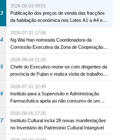
Macau
2026-08-03 09:01
3
Publicação dos preços de venda das fracções
da habitação económica nos Lotes A1 a A4 e
A12 da Zona A dos Novos Aterros
2026-07-31 17:56
4
Ng Wai Han nomeada Coordenadora da
Comissão Executiva da Zona de Cooperação
Aprofundada entre Guangdong e Macau em
2026-08-04 21:35
Hengqin
5
Chefe do Executivo reúne-se com dirigentes da
província de Fujian e realiza visita de trabalho
em Fuzhou
2026-07-31 22:49
6
Instituto para a Supervisão e Administração
Farmacêutica apela ao não consumo de um
produto com substâncias medicamentosas
2026-08-05 17:25
ocidentais
7
Instituto Cultural inclui 28 novas manifestações
no Inventário do Património Cultural Intangível